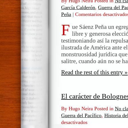
By Hugo Neira Posted in
No cla
García Calderón
,
Guerra del Pac
Peña
|
Comentarios desactivado
F
ue Sáenz Peña un egreg
libre y generosa elecci
testimoniando así la repuls
ilustrada de América ante el
monstruosidad jurídica que 
salitre, cuando aún no se 
Read the rest of this entry »
El carácter de Bologne
By Hugo Neira Posted in
No cla
Guerra del Pacífico
,
Historia de
desactivados
en
El