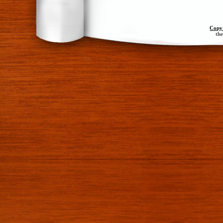
Copy
th