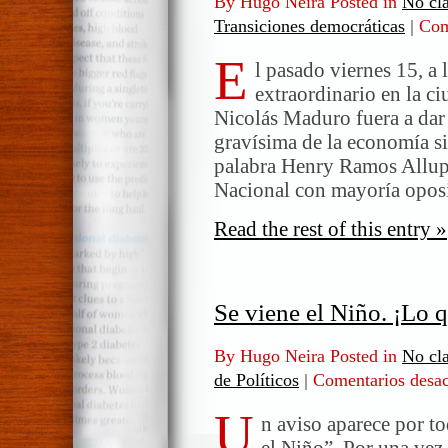
By Hugo Neira Posted in
No cla
Transiciones democráticas
|
Com
E
l pasado viernes 15, a 
extraordinario en la c
Nicolás Maduro fuera a dar 
gravísima de la economía si
palabra Henry Ramos Allup,
Nacional con mayoría opos
Read the rest of this entry »
Se viene el Niño. ¡Lo q
By Hugo Neira Posted in
No cla
de Políticos
|
Comentarios desac
U
n aviso aparece por to
el Niño”. Por una vez 