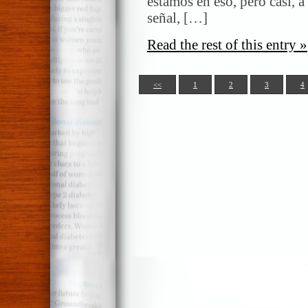
estamos en eso, pero casi, 
señal, […]
Read the rest of this entry »
<<
1
2
3
4