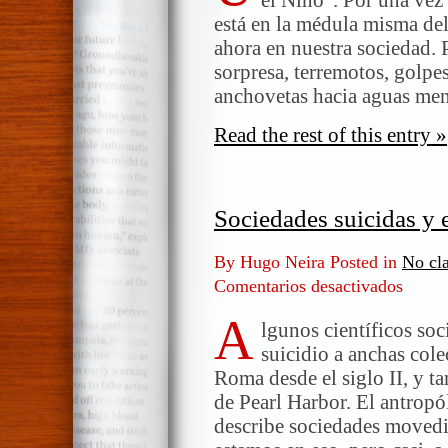
está en la médula misma del
ahora en nuestra sociedad. 
sorpresa, terremotos, golpe
anchovetas hacia aguas men
Read the rest of this entry »
Sociedades suicidas y e
By Hugo Neira Posted in
No cla
Comentarios desactivados
en
Socieda
A
suicidas
lgunos científicos soc
y
suicidio a anchas col
el
Roma desde el siglo II, y t
desprec
de Pearl Harbor. El antrop
al
describe sociedades movedi
Político