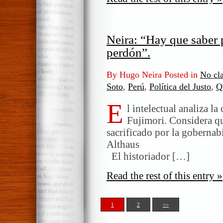
Neira: “Hay que saber 
perdón”.
By Hugo Neira Posted in
No cla
Soto
,
Perú
,
Política del Justo
,
Q
E
l intelectual analiza la
Fujimori. Considera qu
sacrificado por la gobernab
Althaus ____
El historiador […]
Read the rest of this entry »
1
2
>>