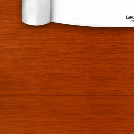
Copy
th