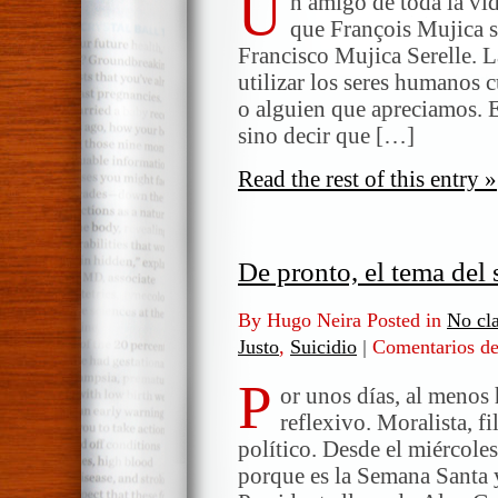
U
n amigo de toda la vi
que François Mujica 
Francisco Mujica Serelle. 
utilizar los seres humanos 
o alguien que apreciamos. E
sino decir que […]
Read the rest of this entry »
De pronto, el tema del 
By Hugo Neira Posted in
No cla
Justo
,
Suicidio
|
Comentarios de
P
or unos días, al menos
reflexivo. Moralista, f
político. Desde el miércole
porque es la Semana Santa y