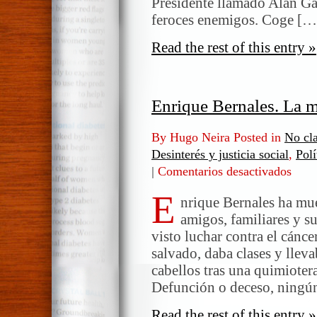
Presidente llamado Alan Garc
feroces enemigos. Coge […
Read the rest of this entry »
Enrique Bernales. La m
By Hugo Neira Posted in
No cla
Desinterés y justicia social
,
Polí
|
Comentarios desactivados
en
Enriqu
E
Bernal
nrique Bernales ha mu
La
amigos, familiares y s
muerte
visto luchar contra el cánc
de
salvado, daba clases y lleva
un
cabellos tras una quimioter
justo
Defunción o deceso, ningú
Read the rest of this entry »