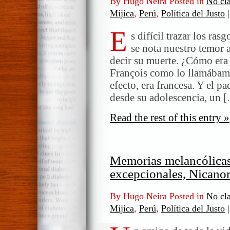
By Hugo Neira Posted in
No cla
Mijica
,
Perú
,
Política del Justo
|
E
s difícil trazar los ra
se nota nuestro temor 
decir su muerte. ¿Cómo era
François como lo llamábamo
efecto, era francesa. Y el p
desde su adolescencia, un 
Read the rest of this entry »
Memorias melancólicas
excepcionales, Nicanor
By Hugo Neira Posted in
No cla
Mijica
,
Perú
,
Política del Justo
|