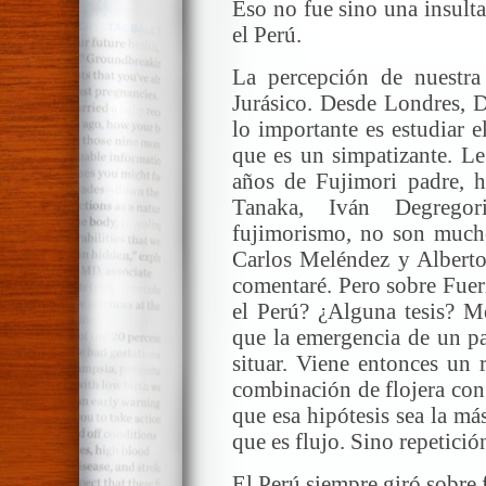
Eso no fue sino una insult
el Perú.
La percepción de nuestra
Jurásico. Desde Londres, D
lo importante es estudiar 
que es un simpatizante. Le
años de Fujimori padre, h
Tanaka, Iván Degrego
fujimorismo, no son muchos
Carlos Meléndez y Albert
comentaré. Pero sobre Fuer
el Perú? ¿Alguna tesis? M
que la emergencia de un pa
situar. Viene entonces un 
combinación de flojera con
que esa hipótesis sea la más
que es flujo. Sino repetició
El Perú siempre giró sobre f