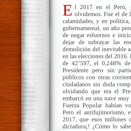
E
l 2017 en el Perú, 
olvidemos. Fue el de l
calamidades, y en política,
gubernamental, un año per
de negar esfuerzos e inici
dejar de subrayar las en
demolición del inevitable a
en las elecciones del 2016.
de 42’597, el 0,248% de 
Presidente pero sin part
públicos con otras corrien
ciudadanos sin duda compet
olvidando que era el Pre
embarcó en una nave muy pr
Fuerza Popular habían v
Pero el antifujimorismo, 
2017, que esos millones d
dictadura¡! ¿Cómo lo sab