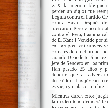
XIX, la interminable guerr
perder un siglo) fue reemp
Leguía contra el Partido C
contra Haya. Después de V
acercaron. Pero vino otro 
contra el Perú, tras una ca
de E. Kant¡! Vencido por s
en grupos antisubversi
comenzado en el primer pe
cuando Benedicto Jiménez 
jefe de Sendero en los pri
Han pasado 25 años y p
deporte que al adversari
descrédito. Los jóvenes cr
es vieja y mala costumbre.
Mientras duren estos juegit
la modernidad democrática.
Bicentenario y aparte d