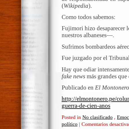
(
Wikipedia
).
Como todos sabemos:
Fujimori hizo desaparecer 
nuestros albaneses—.
Sufrimos bombardeos aéreo
Fue juzgado por el Tribuna
Hay que odiar intensamente 
fake news
más grandes que e
Publicado en
El Montoner
http://elmontonero.pe/col
guerra-de-cien-anos
Posted in
No clasificado
,
Emoci
político
|
Comentarios desactiv