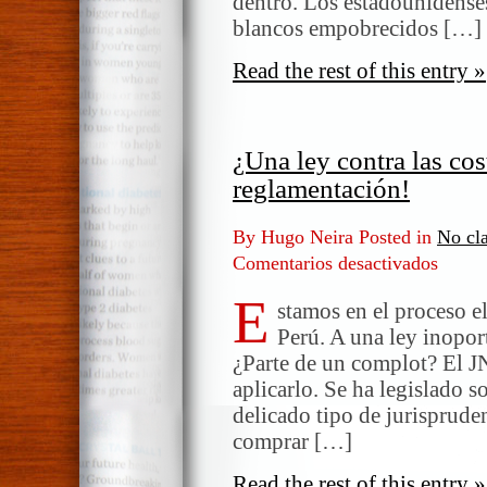
dentro. Los estadounidense
blancos empobrecidos […]
Read the rest of this entry »
¿Una ley contra las co
reglamentación!
By Hugo Neira Posted in
No cla
Comentarios desactivados
en
¿Una
E
ley
stamos en el proceso el
contra
Perú. A una ley inoport
las
¿Parte de un complot? El J
costumb
aplicarlo. Se ha legislado 
¡Y
delicado tipo de jurisprude
sin
comprar […]
reglame
Read the rest of this entry »