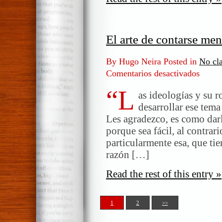
El arte de contarse men
By Hugo Neira Posted in
No cla
Comentarios desactivados
en
El
“L
arte
as ideologías y su ro
de
desarrollar ese tema
contarse
Les agradezco, es como darl
mentiras
porque sea fácil, al contrari
particularmente esa, que tien
razón […]
Read the rest of this entry »
1
2
>>