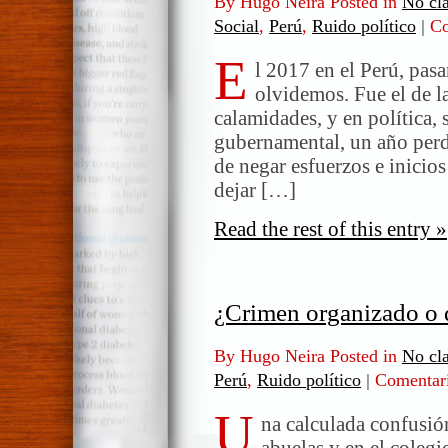
By Hugo Neira Posted in
No cla
Social
,
Perú
,
Ruido político
|
Co
E
l 2017 en el Perú, pasa
olvidemos. Fue el de l
calamidades, y en política, s
gubernamental, un año per
de negar esfuerzos e inicio
dejar […]
Read the rest of this entry »
¿Crimen organizado o 
By Hugo Neira Posted in
No cla
Perú
,
Ruido político
|
Comentari
U
na calculada confusió
abuelas y en el colegi