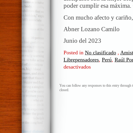
poder cumplir esa máxima. 
Con mucho afecto y cariño,
Abner Lozano Camilo
Junio del 2023
Posted in
No clasificado
,
Amist
Librepensadores
,
Perú
,
Raúl Por
desactivados
en
A
mi
maestro
You can follow any responses to this entry through 
closed.
Neira
(ALC)