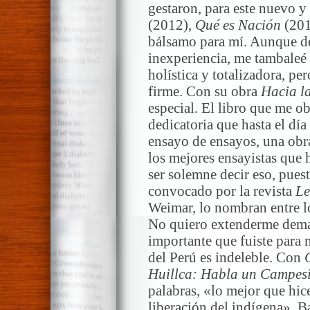
gestaron, para este nuevo y
(2012),
Qué es Nación
(201
bálsamo para mí. Aunque de
inexperiencia, me tambaleé 
holística y totalizadora, p
firme. Con su obra
Hacia la
especial. El libro que me o
dedicatoria que hasta el dí
ensayo de ensayos, una obr
los mejores ensayistas que 
ser solemne decir eso, puest
convocado por la revista
Le
Weimar, lo nombran entre lo
No quiero extenderme demas
importante que fuiste para 
del Perú es indeleble. Con
Huillca: Habla un Campes
palabras, «lo mejor que hice
liberación del indígena». B