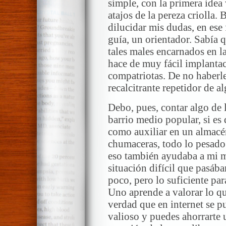
simple, con la primera idea 
atajos de la pereza criolla
dilucidar mis dudas, en ese
guía, un orientador. Sabía q
tales males encarnados en l
hace de muy fácil implanta
compatriotas. De no haberl
recalcitrante repetidor de a
Debo, pues, contar algo de 
barrio medio popular, si es 
como auxiliar en un almacén
chumaceras, todo lo pesado 
eso también ayudaba a mi m
situación difícil que pasá
poco, pero lo suficiente par
Uno aprende a valorar lo q
verdad que en internet se 
valioso y puedes ahorrarte 