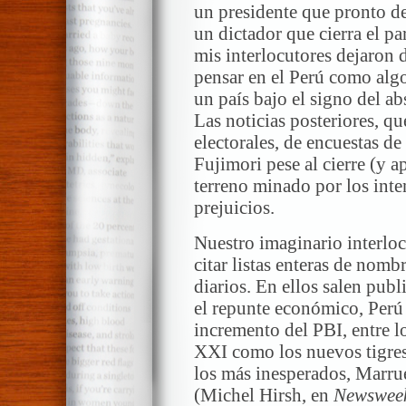
un presidente que pronto de
un dictador que cierra el p
mis interlocutores dejaron d
pensar en el Perú como algo
un país bajo el signo del a
Las noticias posteriores, qu
electorales, de encuestas d
Fujimori pese al cierre (y a
terreno minado por los inte
prejuicios.
Nuestro imaginario interloc
citar listas enteras de nomb
diarios. En ellos salen publ
el repunte económico, Perú 
incremento del PBI, entre lo
XXI como los nuevos tigres
los más inesperados, Marrue
(Michel Hirsh, en
Newswee