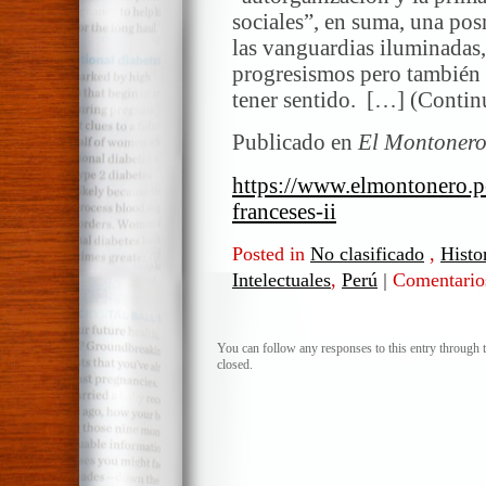
sociales”, en suma, una po
las vanguardias iluminadas,
progresismos pero también 
tener sentido. […] (Contin
Publicado en
El Montonero
https://www.elmontonero.p
franceses-ii
Posted in
No clasificado
,
Histo
Intelectuales
,
Perú
|
Comentario
You can follow any responses to this entry through 
closed.