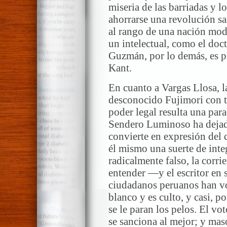
miseria de las barriadas y l
ahorrarse una revolución s
al rango de una nación mode
un intelectual, como el doc
Guzmán, por lo demás, es pr
Kant.
En cuanto a Vargas Llosa, l
desconocido Fujimori con tal
poder legal resulta una par
Sendero Luminoso ha dejado
convierte en expresión del 
él mismo una suerte de inte
radicalmente falso, la corri
entender —y el escritor en s
ciudadanos peruanos han vo
blanco y es culto, y casi, 
se le paran los pelos. El vo
se sanciona al mejor; y maso