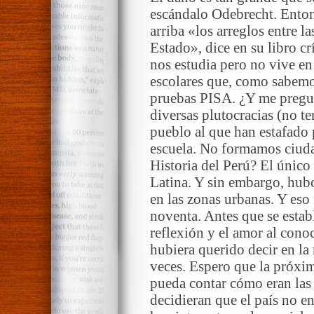
escándalo Odebrecht. Enton
arriba «los arreglos entre la
Estado», dice en su libro cr
nos estudia pero no vive en
escolares que, como sabemo
pruebas PISA. ¿Y me pregun
diversas plutocracias (no t
pueblo al que han estafado
escuela. No formamos ciud
Historia del Perú? El único 
Latina. Y sin embargo, hub
en las zonas urbanas. Y eso 
noventa. Antes que se establ
reflexión y el amor al con
hubiera querido decir en la 
veces. Espero que la próxim
pueda contar cómo eran las 
decidieran que el país no e