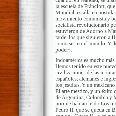
cuando, en realidad, se dis
la escuela de Fráncfort, qu
Mundial, estalla en postula
movimiento comunista y bo
socialista revolucionario p
estuvieron de Adorno a Ma
tarde, los que siguieron a H
como ser-en-el-mundo. Y de 
poder».
Indoamérica es mucho más 
Hemos tenido en este nuevo
civilizaciones de las monta
españoles, alemanes e ingl
los jesuitas. Y un mexicano
El arte mestizo, y un éxito
de Argentina, Colombia y M
porque habían leído Los mis
Pedro II, que se queda en B
con un «Quero já» y se que