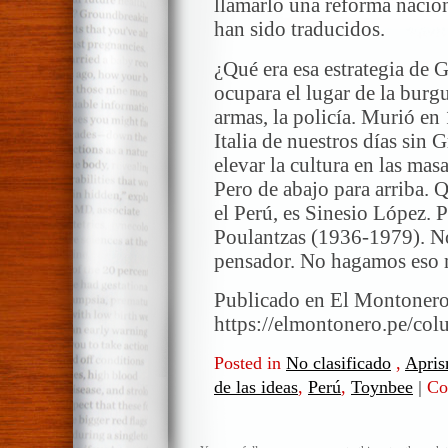
llamarlo una reforma nacion
han sido traducidos.
¿Qué era esa estrategia de 
ocupara el lugar de la burgu
armas, la policía. Murió en
Italia de nuestros días sin
elevar la cultura en las mas
Pero de abajo para arriba. 
el Perú, es Sinesio López. 
Poulantzas (1936-1979). N
pensador. No hagamos eso 
Publicado en El Montonero.
https://elmontonero.pe/co
Posted in
No clasificado
,
Apri
de las ideas
,
Perú
,
Toynbee
|
Co