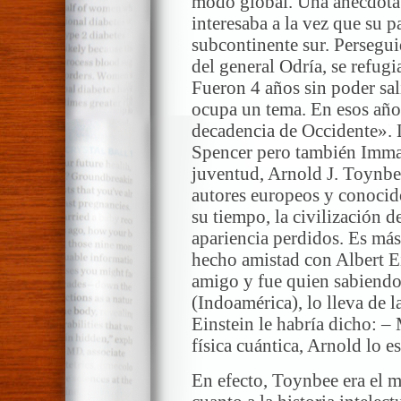
modo global. Una anécdota 
interesaba a la vez que su pa
subcontinente sur. Persegui
del general Odría, se refug
Fueron 4 años sin poder sali
ocupa un tema. En esos años
decadencia de Occidente». 
Spencer pero también Imman
juventud, Arnold J. Toynbee.
autores europeos y conocid
su tiempo, la civilización d
apariencia perdidos. Es más
hecho amistad con Albert E
amigo y fue quien sabiendo 
(Indoamérica), lo lleva de 
Einstein le habría dicho: – 
física cuántica, Arnold lo es
En efecto, Toynbee era el 