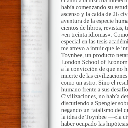
cuanto a la historia intelec
había comenzando su estudi
ascenso y la caída de 26 civ
aventura de la especie huma
cientos de libros, revistas,
«en treinta idiomas». Como
especial en las tesis acadé
me atrevo a intuir que le in
Toynbee, un producto netam
London School of Economic
a la convicción de que no ha
muerte de las civilizacione
como un astro. Sino el resu
humano frente a sus desafío
Civilizaciones, no había de
discutiendo a Spengler sob
negando un fatalismo del q
la idea de Toynbee —«la ci
haber ocupado las hipótesis