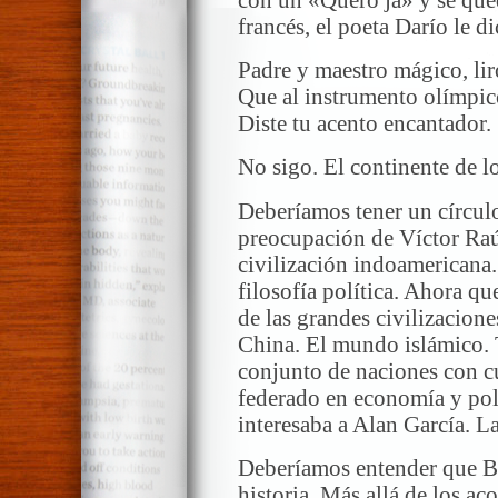
francés, el poeta Darío le 
Padre y maestro mágico, lir
Que al instrumento olímpico
Diste tu acento encantador.
No sigo. El continente de lo
Deberíamos tener un círculo
preocupación de Víctor Raú
civilización indoamericana.
filosofía política. Ahora qu
de las grandes civilizacion
China. El mundo islámico.
conjunto de naciones con cu
federado en economía y polí
interesaba a Alan García. L
Deberíamos entender que Ba
historia. Más allá de los aco