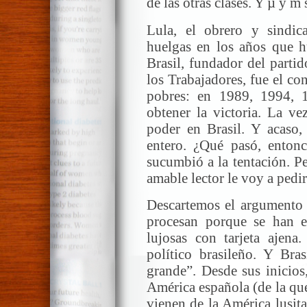
de las otras clases. Y µ y m 
Lula, el obrero y sindica
huelgas en los años que hu
Brasil, fundador del parti
los Trabajadores, fue el co
pobres: en 1989, 1994, 
obtener la victoria. La ve
poder en Brasil. Y acaso,
entero. ¿Qué pasó, entonc
sucumbió a la tentación. Pe
amable lector le voy a pedi
Descartemos el argumento 
procesan porque se han 
lujosas con tarjeta ajena
político brasileño. Y Bras
grande”. Desde sus inicios,
América española (de la qu
vienen de la América lusita