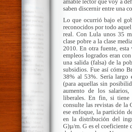
amable lector que voy a def
saben discernir entre una co
Lo que ocurrió bajo el go
reconocidos por todo aquel
real. Con Lula unos 35 mi
clase pobre a la clase medi
2010. En otra fuente, esta
empleos logrados eran con 
una salida (falsa) de la p
subsidios. Fue así cómo Br
38% al 53%. Sería largo e
(para aquellas sin posibili
aumento de los salarios,
liberales. En fin, si tien
consulte las revistas de la
ese enfoque, la partición de
en la distribución del ing
G)µ/m. G es el coeficiente 