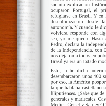
sucinta explicación histór
ocuparon Portugal, el pr
refugiarse en Brasil. Y en
descolonización desde l
autonomía. Y cuando le dic
volviera, responde con alg
sea, yo me quedo. Hasta 
Pedro, declara la Independe
de la Independencia, con B
nos dejaron a todos empobr
Brasil ya era un Estado mo
Esto, lo he dicho anterior
desembarcaron unos 400 sab
por eso, la América pospor
la que hablaba castellano 
liliputienses. ¿Sabe que de
generales y mariscales, Cas
Medici, Geisel y Sarney? C