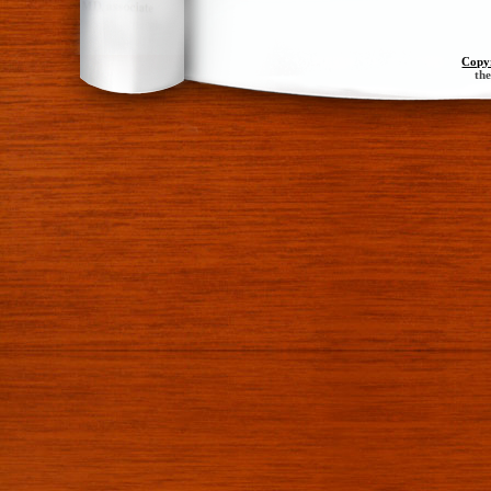
Copy
th