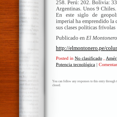
258. Perú: 202. Bolivia: 33
Argentinas. Unos 9 Chiles.
En este siglo de geopolí
imperial ha emprendido la 
sus clases políticas frívolas
Publicado en
El Montonero
http://elmontonero.pe/colum
Posted in
No clasificado
,
Améri
Potencia tecnológica
|
Comentar
You can follow any responses to this entry through 
closed.