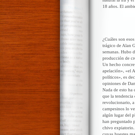
18 años. El ambi
¿Cuáles son esos 
trágico de Alan G
semanas. Hubo de
producción de cró
Un hecho concreto
apelación», «el A
políticos», es de
opiniones de Dan
Nada de esto ha 
que la tendencia 
revolucionario, a
campesinos lo veí
algún lugar del p
han preguntado p
chivo expiatorio
cuyas huestes mat