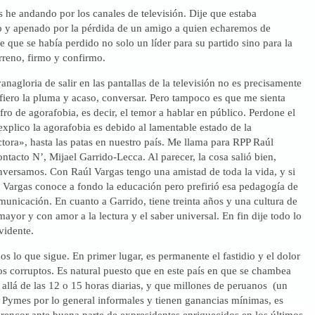
as he andando por los canales de televisión. Dije que estaba
y apenado por la pérdida de un amigo a quien echaremos de
e que se había perdido no solo un líder para su partido sino para la
rreno, firmo y confirmo.
anagloria de salir en las pantallas de la televisión no es precisamente
efiero la pluma y acaso, conversar. Pero tampoco es que me sienta
o de agorafobia, es decir, el temor a hablar en público. Perdone el
 explico la agorafobia es debido al lamentable estado de la
ora», hasta las patas en nuestro país. Me llama para RPP Raúl
ntacto N’, Mijael Garrido-Lecca. Al parecer, la cosa salió bien,
nversamos. Con Raúl Vargas tengo una amistad de toda la vida, y si
, Vargas conoce a fondo la educación pero prefirió esa pedagogía de
unicación. En cuanto a Garrido, tiene treinta años y una cultura de
or y con amor a la lectura y el saber universal. En fin dije todo lo
vidente.
s lo que sigue. En primer lugar, es permanente el fastidio y el dolor
os corruptos. Es natural puesto que en este país en que se chambea
allá de las 12 o 15 horas diarias, y que millones de peruanos (un
 Pymes por lo general informales y tienen ganancias mínimas, es
el rencor ante buena parte de expresidentes enriquecidos en los últimos