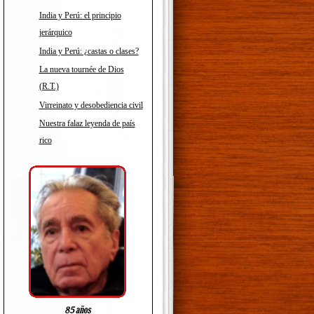
India y Perú: el principio
jerárquico
India y Perú: ¿castas o clases?
La nueva tournée de Dios
(R.T.)
Virreinato y desobediencia civil
Nuestra falaz leyenda de país
rico