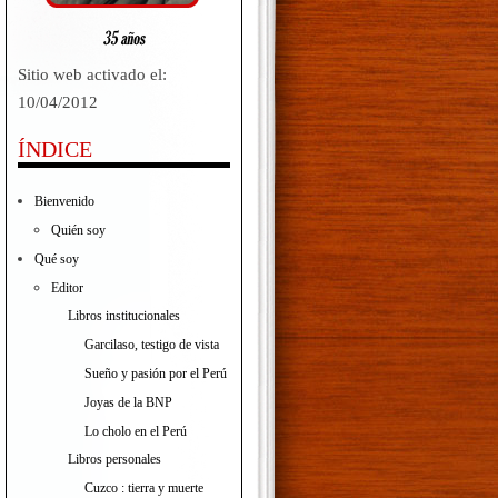
Sitio web activado el:
10/04/2012
ÍNDICE
Bienvenido
Quién soy
Qué soy
Editor
Libros institucionales
Garcilaso, testigo de vista
Sueño y pasión por el Perú
Joyas de la BNP
Lo cholo en el Perú
Libros personales
Cuzco : tierra y muerte