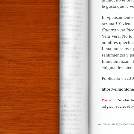
le gusta que le v
El «pensamiento 
razona¡! Y vienen
Cultura y polític
Vera Vera. No lo 
nombres quechua y
Lima, no se oye 
sentimientos y p
Emocionalizan. T
enigma de entend
Publicado en
El 
https://elmonton
Posted in
No clasif
mágico
,
Sociedad P
You can follow any responses to