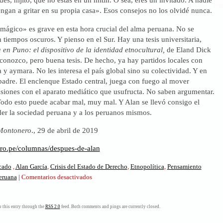
engan a gritar en su propia casa». Esos consejos no los olvidé nunca.
mágico» es grave en esta hora crucial del alma peruana. No se
 tiempos oscuros. Y pienso en el Sur. Hay una tesis universitaria,
a en Puno: el dispositivo de la identidad etnocultural,
de Eland Dick
conozco, pero buena tesis. De hecho, ya hay partidos locales con
 aymara. No les interesa el país global sino su colectividad. Y en
padre. El enclenque Estado central, juega con fuego al mover
asiones con el aparato mediático que usufructa. No saben argumentar.
odo esto puede acabar mal, muy mal. Y Alan se llevó consigo el
er la sociedad peruana y a los peruanos mismos.
Montonero
., 29 de abril de 2019
ero.pe/columnas/despues-de-alan
icado
,
Alan García
,
Crisis del Estado de Derecho
,
Etnopolítica
,
Pensamiento
en
eruana
|
Comentarios desactivados
Después
de
Alan.
 this entry through the
RSS 2.0
feed. Both comments and pings are currently closed.
Pensamiento