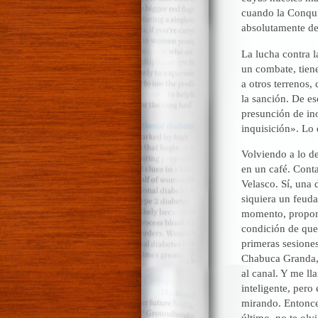
cuando la Conqui
absolutamente de
La lucha contra l
un combate, tiene
a otros terrenos,
la sanción. De es
presunción de ino
inquisición». Lo
Volviendo a lo de
en un café. Cont
Velasco. Sí, una 
siquiera un feuda
momento, propone
condición de que 
primeras sesiones
Chabuca Granda, 
al canal. Y me ll
inteligente, pero
mirando. Entonces
último, no te olvi