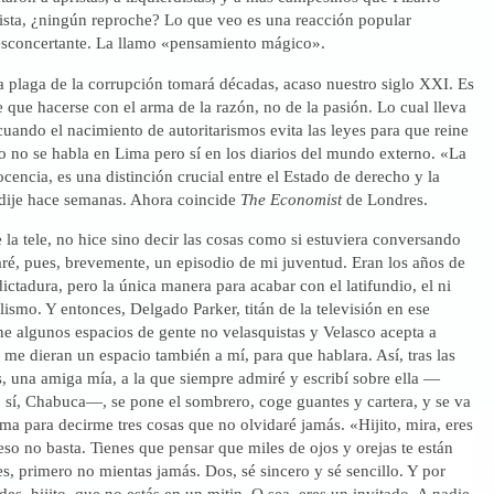
sta, ¿ningún reproche? Lo que veo es una reacción popular
sconcertante. La llamo «pensamiento mágico».
a plaga de la corrupción tomará décadas, acaso nuestro siglo XXI. Es
 que hacerse con el arma de la razón, no de la pasión. Lo cual lleva
 cuando el nacimiento de autoritarismos evita las leyes para que reine
o no se habla en Lima pero sí en los diarios del mundo externo. «La
cencia, es una distinción crucial entre el Estado de derecho y la
 dije hace semanas. Ahora coincide
The Economist
de Londres.
 la tele, no hice sino decir las cosas como si estuviera conversando
aré, pues, brevemente, un episodio de mi juventud. Eran los años de
dictadura, pero la única manera para acabar con el latifundio, el ni
lismo. Y entonces, Delgado Parker, titán de la televisión en ese
 algunos espacios de gente no velasquistas y Velasco acepta a
me dieran un espacio también a mí, para que hablara. Así, tras las
, una amiga mía, a la que siempre admiré y escribí sobre ella —
sí, Chabuca—, se pone el sombrero, coge guantes y cartera, y se va
ama para decirme tres cosas que no olvidaré jamás. «Hijito, mira, eres
 eso no basta. Tienes que pensar que miles de ojos y orejas te están
, primero no mientas jamás. Dos, sé sincero y sé sencillo. Y por
des, hijito, que no estás en un mitin. O sea, eres un invitado. A nadie