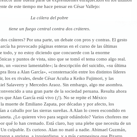
ente de este tiempo me hace pensar en César Vallejo:
La cólera del pobre
tiene un fuego central contra dos cráteres
.
dos cráteres? Por una parte, un debate con pros y contras. El gesto
arcía ha provocado páginas enteras en el curso de las últimas
 todo, y no estoy diciendo que concuerde con la enorme
nicas y puntos de vista, sino que se tomó el tema como algo real.
, un «suceso lamentable»; la descripción del suicidio, «su última
pra llora a Alan García», «consternación entre los distintos líderes
cir, los ex rivales, desde César Acuña a Keiko Fujimori, y las
iel Salaverry y Mercedes Araoz. Sin embargo, algo me asombra.
convencido a una gran parte de la sociedad peruana. Resulta ahora
es que Alan García está vivo (¡!). No se repite el México
 la muerte de Emiliano Zapata, por décadas y por afecto, los
an a caballo por las sierras sureñas. A Alan lo creen escondido en
laneta. ¿Lo quieren vivo para seguir odiándolo? Varios choferes me
or qué lo han cremado. Está claro, hay una plebe que necesita de un
. Un culpable. Es curioso. Alan no mató a nadie. Abimael Guzmán,
aron a apristas, a izquierdistas, y a más campesinos que Pizarro