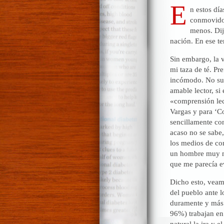
E
n estos dí
conmovido 
menos. Dij
nación. En ese te
Sin embargo, la v
mi taza de té. Pr
incómodo. No sufr
amable lector, si
«comprensión lect
Vargas y para ‘Co
sencillamente co
acaso no se sabe
los medios de com
un hombre muy may
que me parecía e
Dicho esto, veamo
del pueblo ante l
duramente y más 
96%) trabajan en
natural la ira y 