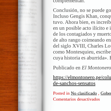
complementan.
Conclusión, no se puede go
Incluso Gengis Khan, conq
tuvo. Ahora bien, es increíb
en un posible acto ilícito e
de los contagiados y muert
de alto rango coimeando en
del siglo XVIII, Charles L
como Montesquieu, escribe
cuya historia es aburrida». 
Publicado en
El Montoner
https://elmontonero.pe/col
de-sanchos-sensatos
Posted in
No clasificado
,
Gober
Comentarios desactivados
en
Don
Quijote