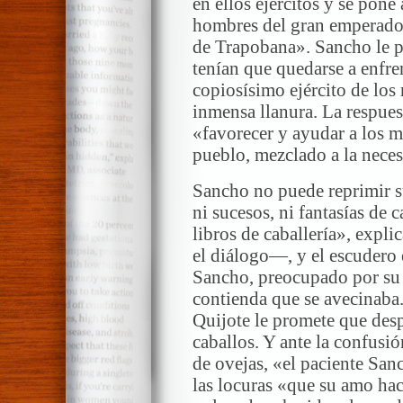
en ellos ejércitos y se pone 
hombres del gran emperador 
de Trapobana». Sancho le p
tenían que quedarse a enfren
copiosísimo ejército de lo
inmensa llanura. La respues
«favorecer y ayudar a los 
pueblo, mezclado a la neces
Sancho no puede reprimir s
ni sucesos, ni fantasías de c
libros de caballería», expl
el diálogo—, y el escudero 
Sancho, preocupado por su a
contienda que se avecinaba
Quijote le promete que desp
caballos. Y ante la confusió
de ovejas, «el paciente San
las locuras «que su amo hac