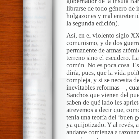
gobernador de la Ínsula Bar
librarse de todo género de
holgazones y mal entretenida
la segunda edición).
Así, en el violento siglo X
comunismo, y de dos guerra
permanente de armas atómic
terreno sino el escudero. La
común. No es poca cosa. Es
diría, pues, que la vida po
compleja, y si se necesita 
inevitables reformas—, cuan
Sanchos que vienen del pueb
saben de qué lado les apriet
atrevemos a decir que, co
tenía una teoría del ‘buen 
ya quijotizado. Y al revés, 
andante comienza a razonar