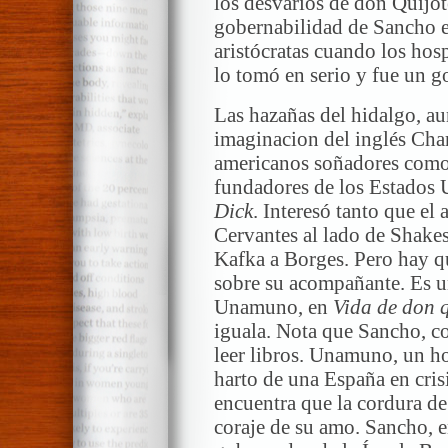
los desvaríos de don Quijote
gobernabilidad de Sancho e
aristócratas cuando los hos
lo tomó en serio y fue un g
Las hazañas del hidalgo, au
imaginacion del inglés Char
americanos soñadores como 
fundadores de los Estados U
Dick
. Interesó tanto que 
Cervantes al lado de Shake
Kafka a Borges. Pero hay q
sobre su acompañante. Es u
Unamuno, en
Vida de don q
iguala. Nota que Sancho, c
leer libros. Unamuno, un h
harto de una España en cris
encuentra que la cordura de
coraje de su amo. Sancho, e