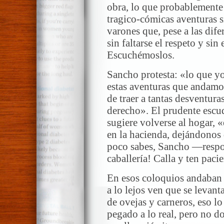
obra, lo que probablemente 
tragico-cómicas aventuras s
varones que, pese a las dife
sin faltarse el respeto y si
Escuchémoslos.
Sancho protesta: «lo que yo
estas aventuras que andamo
de traer a tantas desventura
derecho». El prudente escud
sugiere volverse al hogar, «
en la hacienda, dejándonos
poco sabes, Sancho —resp
caballería! Calla y ten paci
En esos coloquios andaban 
a lo lejos ven que se levan
de ovejas y carneros, eso 
pegado a lo real, pero no d