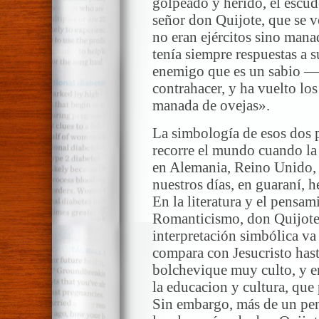
golpeado y herido, el escud
señor don Quijote, que se v
no eran ejércitos sino mana
tenía siempre respuestas a 
enemigo que es un sabio —
contrahacer, y ha vuelto lo
manada de ovejas».
La simbología de esos dos 
recorre el mundo cuando la 
en Alemania, Reino Unido, 
nuestros días, en guaraní, h
En la literatura y el pensam
Romanticismo, don Quijote 
interpretación simbólica va
compara con Jesucristo has
bolchevique muy culto, y e
la educacion y cultura, que p
Sin embargo, más de un pen