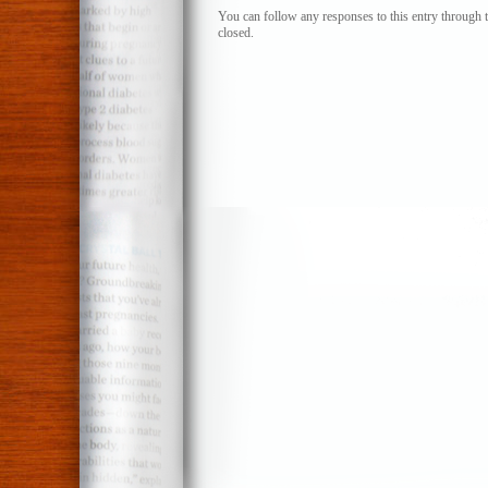
y
You can follow any responses to this entry through 
closed.
la
necesid
de
Sanchos
sensatos