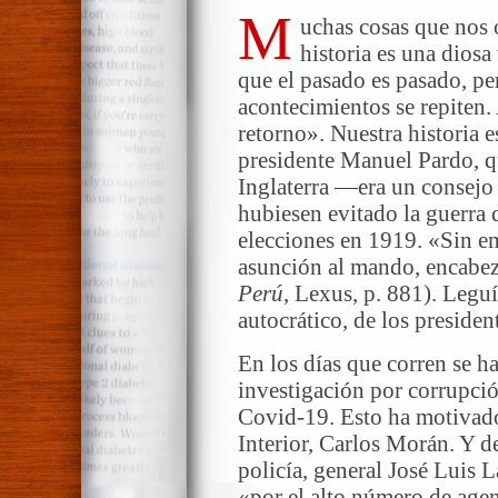
M
uchas cosas que nos 
historia es una diosa
que el pasado es pasado, pe
acontecimientos se repiten. 
retorno». Nuestra historia e
presidente Manuel Pardo, q
Inglaterra —era un consej
hubiesen evitado la guerra 
elecciones en 1919. «Sin e
asunción al mando, encabe
Perú
, Lexus, p. 881). Leguí
autocrático, de los presid
En los días que corren se 
investigación por corrupció
Covid-19. Esto ha motivado 
Interior, Carlos Morán. Y d
policía, general José Luis L
«por el alto número de agen