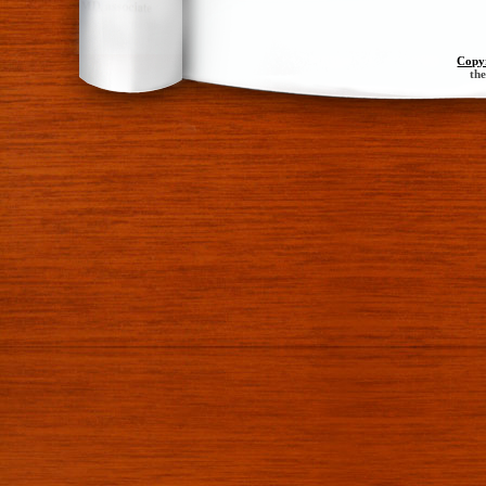
Copy
th