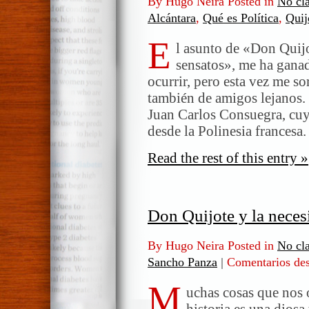
By Hugo Neira Posted in
No cla
Alcántara
,
Qué es Política
,
Quij
E
l asunto de «Don Quijo
sensatos», me ha ganad
ocurrir, pero esta vez me s
también de amigos lejanos.
Juan Carlos Consuegra, cuya
desde la Polinesia francesa
Read the rest of this entry »
Don Quijote y la neces
By Hugo Neira Posted in
No cla
Sancho Panza
|
Comentarios des
M
uchas cosas que nos 
historia es una diosa