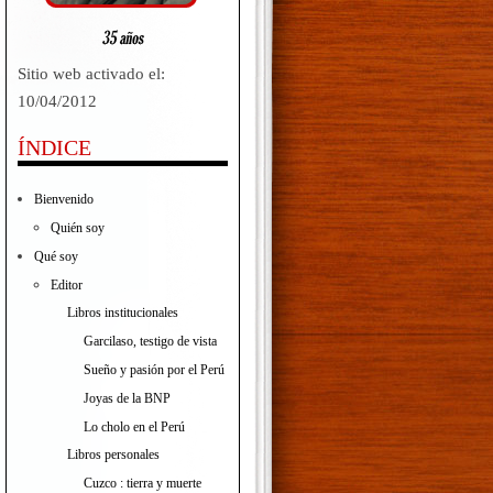
Sitio web activado el:
10/04/2012
ÍNDICE
Bienvenido
Quién soy
Qué soy
Editor
Libros institucionales
Garcilaso, testigo de vista
Sueño y pasión por el Perú
Joyas de la BNP
Lo cholo en el Perú
Libros personales
Cuzco : tierra y muerte