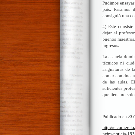
Pudimos ensayar 
país. Pasamos 
consiguió una cos
4) Este consiste 
dejar al profeso
buenos maestros,
ingresos.
La escuela domin
técnicos ni ciu
asignaturas de l
contar con docen
de las aulas. E
suficientes profe
que tiene no solo
Publicado en
El 
http://elcomerci
neira-noticia-19