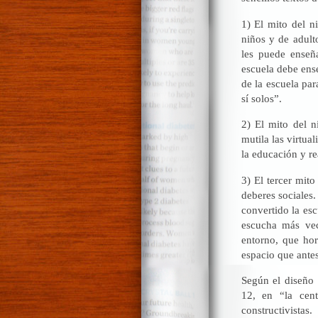
1) El mito del n
niños y de adult
les puede enseñ
escuela debe ens
de la escuela par
sí solos”.
2) El mito del n
mutila las virtual
la educación y re
3) El tercer mit
deberes sociales
convertido la es
escucha más vec
entorno, que hor
espacio que ante
Según el diseño 
12, en “la cent
constructivistas