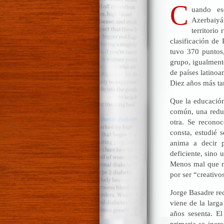
C
uando es
Azerbaiyá
territorio
clasificación de
tuvo 370 puntos
grupo, igualment
de países latino
Diez años más tar
Que la educación
común, una redu
otra. Se recono
consta, estudié 
anima a decir 
deficiente, sino 
Menos mal que no
por ser “creativo
Jorge Basadre rec
viene de la larg
años sesenta. El
primaria se incr