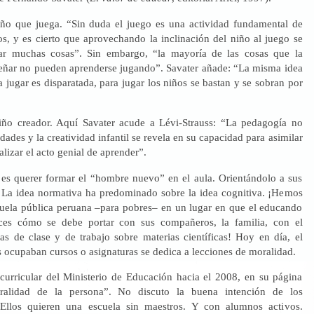
iño que juega. “Sin duda el juego es una actividad fundamental de
os, y es cierto que aprovechando la inclinación del niño al juego se
ar muchas cosas”. Sin embargo, “la mayoría de las cosas que la
eñar no pueden aprenderse jugando”. Savater añade: “La misma idea
a jugar es disparatada, para jugar los niños se bastan y se sobran por
iño creador. Aquí Savater acude a Lévi-Strauss: “La pedagogía no
idades y la creatividad infantil se revela en su capacidad para asimilar
alizar el acto genial de aprender”.
o es querer formar el “hombre nuevo” en el aula. Orientándolo a sus
. La idea normativa ha predominado sobre la idea cognitiva. ¡Hemos
cuela pública peruana –para pobres– en un lugar en que el educando
es cómo se debe portar con sus compañeros, la familia, con el
as de clase y de trabajo sobre materias científicas! Hoy en día, el
s ocupaban cursos o asignaturas se dedica a lecciones de moralidad.
curricular del Ministerio de Educación hacia el 2008, en su página
ralidad de la persona”. No discuto la buena intención de los
. Ellos quieren una escuela sin maestros. Y con alumnos activos.