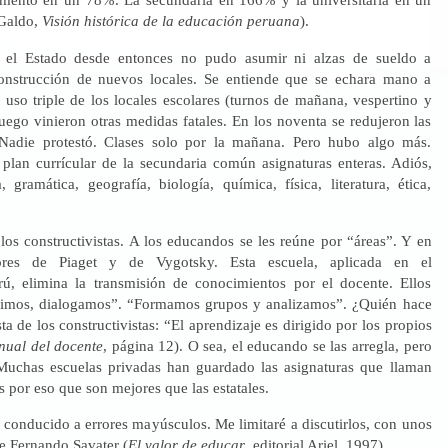
 Galdo,
Visión histórica de la educación peruana
).
 el Estado desde entonces no pudo asumir ni alzas de sueldo a
construcción de nuevos locales. Se entiende que se echara mano a
 uso triple de los locales escolares (turnos de mañana, vespertino y
uego vinieron otras medidas fatales. En los noventa se redujeron las
 Nadie protestó. Clases solo por la mañana. Pero hubo algo más.
plan currícular de la secundaria común asignaturas enteras. Adiós,
 gramática, geografía, biología, química, física, literatura, ética,
 los constructivistas. A los educandos se les reúne por “áreas”. Y en
idores de Piaget y de Vygotsky. Esta escuela, aplicada en el
ú, elimina la transmisión de conocimientos por el docente. Ellos
nimos, dialogamos”. “Formamos grupos y analizamos”. ¿Quién hace
ta de los constructivistas: “El aprendizaje es dirigido por los propios
ual del docente
, página 12). O sea, el educando se las arregla, pero
 Muchas escuelas privadas han guardado las asignaturas que llaman
es por eso que son mejores que las estatales.
 conducido a errores mayúsculos. Me limitaré a discutirlos, con unos
de Fernando Savater (
El valor de educar
, editorial Ariel, 1997).