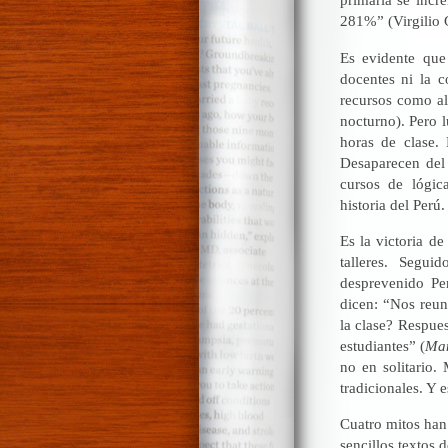
281%” (Virgilio
Es evidente que
docentes ni la 
recursos como al
nocturno). Pero l
horas de clase.
Desaparecen del 
cursos de lógica,
historia del Perú.
Es la victoria de
talleres. Segu
desprevenido Per
dicen: “Nos reu
la clase? Respues
estudiantes” (
Man
no en solitario.
tradicionales. Y 
Cuatro mitos han
sencillos textos 