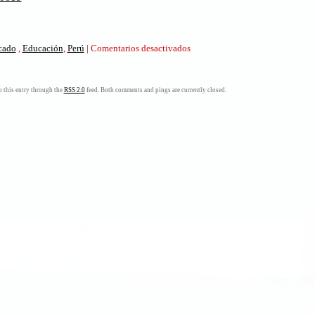
en
icado
,
Educación
,
Perú
|
Comentarios desactivados
Educación:
cuatro
catastróficos
 this entry through the
RSS 2.0
feed. Both comments and pings are currently closed.
mitos