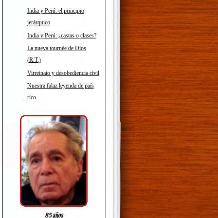
India y Perú: el principio
jerárquico
India y Perú: ¿castas o clases?
La nueva tournée de Dios
(R.T.)
Virreinato y desobediencia civil
Nuestra falaz leyenda de país
rico