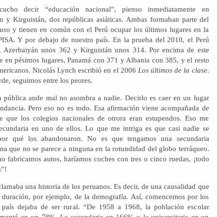
cucho decir “educación nacional”, pienso inmediatamente en
n y Kirguistán, dos repúblicas asiáticas. Ambas formaban parte del
 ruso y tienen en común con el Perú ocupar los últimos lugares en la
 PISA. Y por debajo de nuestro país. En la prueba del 2010, el Perú
, Azerbaiyán unos 362 y Kirguistán unos 314. Por encima de este
e en pésimos lugares, Panamá con 371 y Albania con 385, y el resto
americanos. Nicolás Lynch escribió en el 2006
Los últimos de la clase
.
de, seguimos entre los peores.
 pública ande mal no asombra a nadie. Decirlo es caer en un lugar
ndancia. Pero eso no es todo. Esa afirmación viene acompañada de
ce que los colegios nacionales de otrora eran estupendos. Eso me
secundaria en uno de ellos. Lo que me intriga es que casi nadie se
por qué los abandonaron. No es que tengamos una secundaria
una que no se parece a ninguna en la rotundidad del globo terráqueo.
 fabricamos autos, haríamos coches con tres o cinco ruedas, ¡todo
s”!
lamaba una historia de los peruanos. Es decir, de una causalidad que
a duración, por ejemplo, de la demografía. Así, comencemos por los
 país dejaba de ser rural. “De 1958 a 1968, la población escolar
ementó en un 78%. La secundaria en 166% y la universitaria en un