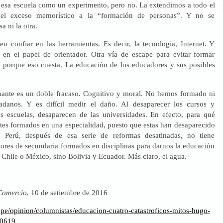
esa escuela como un experimento, pero no. La extendimos a todo el
del exceso memorístico a la “formación de personas”. Y no se
a ni la otra.
en confiar en las herramientas. Es decir, la tecnología, Internet. Y
r en el papel de orientador. Otra vía de escape para evitar formar
 porque eso cuesta. La educación de los educadores y sus posibles
ante es un doble fracaso. Cognitivo y moral. No hemos formado ni
dadanos. Y es difícil medir el daño. Al desaparecer los cursos y
as escuelas, desaparecen de las universidades. En efecto, para qué
tes formados en una especialidad, puesto que estas han desaparecido
l Perú, después de esa serie de reformas desatinadas, no tiene
sores de secundaria formados en disciplinas para darnos la educación
 Chile o México, sino Bolivia y Ecuador. Más claro, el agua.
Comercio
, 10 de setiembre de 2016
o.pe/opinion/columnistas/educacion-cuatro-catastroficos-mitos-hugo-
30619