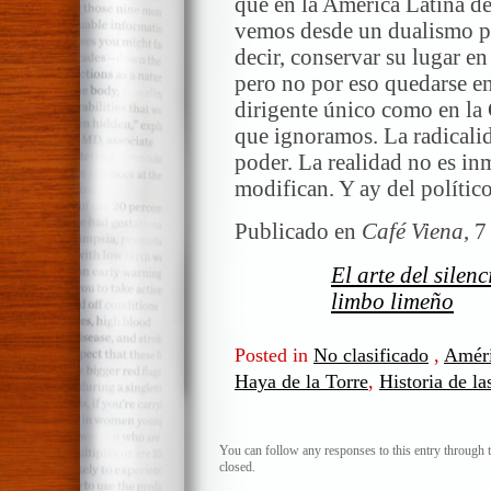
que en la América Latina d
vemos desde un dualismo pe
decir, conservar su lugar en
pero no por eso quedarse e
dirigente único como en la 
que ignoramos. La radicalid
poder. La realidad no es in
modifican. Y ay del polític
Publicado en
Café Viena
, 
El arte del silen
limbo limeño
Posted in
No clasificado
,
Améri
Haya de la Torre
,
Historia de la
You can follow any responses to this entry through 
closed.