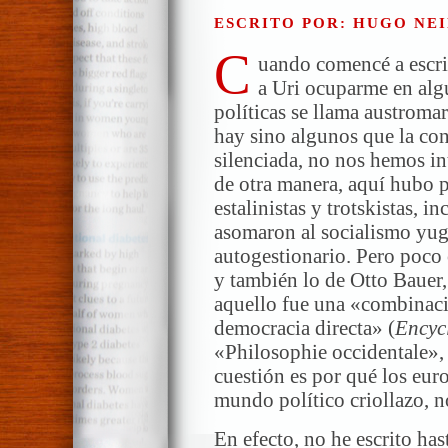
ESCRITO POR: HUGO NEI
C
uando comencé a escribi
a Uri ocuparme en alg
políticas se llama austroma
hay sino algunos que la con
silenciada, no nos hemos i
de otra manera, aquí hubo p
estalinistas y trotskistas, i
asomaron al socialismo yugo
autogestionario. Pero poco 
y también lo de Otto Bauer
aquello fue una «combinaci
democracia directa» (
Encyc
«Philosophie occidentale», 
cuestión es por qué los eur
mundo político criollazo, n
En efecto, no he escrito has