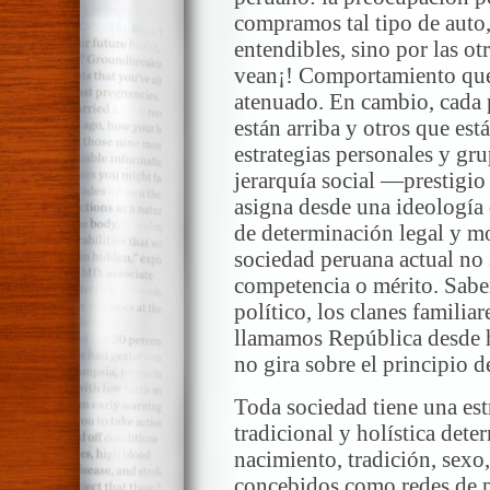
compramos tal tipo de auto
entendibles, sino por las ot
vean¡! Comportamiento que 
atenuado. En cambio, cada 
están arriba y otros que est
estrategias personales y gru
jerarquía social —prestigi
asigna desde una ideología 
de determinación legal y m
sociedad peruana actual no 
competencia o mérito. Sabem
político, los clanes famili
llamamos República desde h
no gira sobre el principio d
Toda sociedad tiene una est
tradicional y holística dete
nacimiento, tradición, sex
concebidos como redes de p