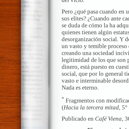
del vicio.
Pero ¿qué pasa cuando en u
sus elites? ¿Cuando ante ca
se duda de cómo la ha adqui
quienes tienen algún estatu
desorganización social. Y de
un vasto y temible proceso 
creando una sociedad incivi
legitimidad de los que son 
dinero, está puesto en cues
social, que por lo general t
vasto e interminable desord
Nada es eterno.
*
Fragmentos con modificac
(
Hacia la tercera mitad
, 5°
Publicado en
Café Viena
, 3