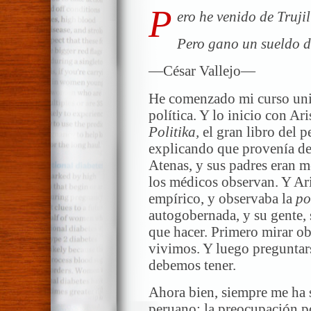
P
ero he venido de Truji
Pero gano un sueldo de
—César Vallejo—
He comenzado mi curso unive
política. Y lo inicio con Ar
Politika,
el gran libro del 
explicando que provenía de 
Atenas, y sus padres eran 
los médicos observan. Y Aris
empírico, y observaba la
po
autogobernada, y su gente,
que hacer. Primero mirar ob
vivimos. Y luego preguntars
debemos tener.
Ahora bien, siempre me ha
peruano: la preocupación po