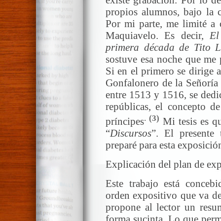
propios alumnos, bajo la c
Por mi parte, me limité a 
Maquiavelo. Es decir,
El
primera década de Tito L
sostuve esa noche que me 
Si en el primero se dirige 
Gonfalonero de la Señoría 
entre 1513 y 1516, se dedic
repúblicas, el concepto d
.
(3)
príncipes
Mi tesis es qu
“
Discursos
”. El presente 
preparé para esta exposició
Explicación del plan de ex
Este trabajo está conceb
orden expositivo que va del
propone al lector un resum
forma sucinta. Lo que permi