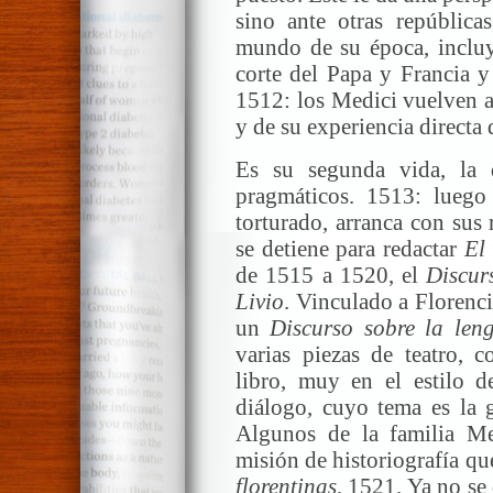
sino ante otras repúblicas
mundo de su época, incluye
corte del Papa y Francia y
1512: los Medici vuelven al
y de su experiencia directa 
Es su segunda vida, la d
pragmáticos. 1513: luego
torturado, arranca con sus
se detiene para redactar
El
de 1515 a 1520, el
Discur
Livio
. Vinculado a Florenci
un
Discurso sobre la len
varias piezas de teatro,
libro, muy en el estilo 
diálogo, cuyo tema es la 
Algunos de la familia Me
misión de historiografía q
florentinas
, 1521. Ya no se