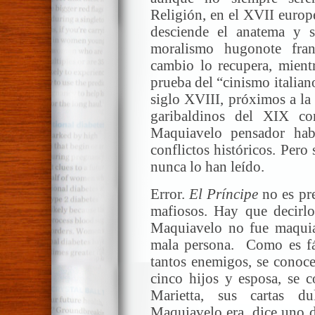
Religión, en el XVII europ
desciende el anatema y s
moralismo hugonote fra
cambio lo recupera, mient
prueba del “cinismo italiano
siglo XVIII, próximos a la 
garibaldinos del XIX con
Maquiavelo pensador hab
conflictos históricos. Per
nunca lo han leído.
Error.
El Príncipe
no es pr
mafiosos. Hay que decirlo,
Maquiavelo no fue maquia
mala persona. Como es fác
tantos enemigos, se conoce
cinco hijos y esposa, se 
Marietta, sus cartas d
Maquiavelo era, dice uno d