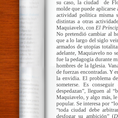
su caso, la ciudad de Flo
molde que puede aplicarse 
actividad política misma 
distintas a otras activida
Maquiavelo, con
El Prínci
No pretendió cambiar al h
que a lo largo del siglo ve
armados de utopías totalit
adelante, Maquiavelo no se
fue la pedagogía durante m
hombres de la Iglesia. Va
de fuerzas encontradas. Y 
la envidia. El problema de
someterse. Es conseguir
despedazan”, lleguen al “
Maquiavelo, y algo más, le
popular. Se interesa por “
“toda ciudad debe arbitr
desfogar su ambición” (
D