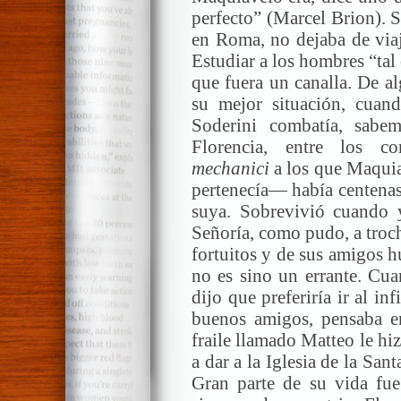
perfecto” (Marcel Brion). S
en Roma, no dejaba de viaj
Estudiar a los hombres “ta
que fuera un canalla. De a
su mejor situación, cuand
Soderini combatía, sabe
Florencia, entre los c
mechanici
a los que Maquia
pertenecía— había centenas
suya. Sobrevivió cuando y
Señoría, como pudo, a troch
fortuitos y de sus amigos h
no es sino un errante. Cua
dijo que preferiría ir al in
buenos amigos, pensaba e
fraile llamado Matteo le hi
a dar a la Iglesia de la Sa
Gran parte de su vida fue