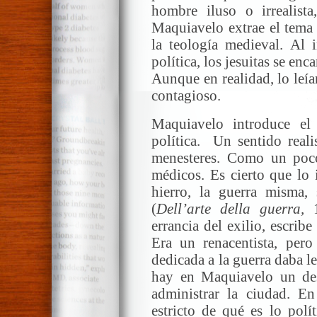
hombre iluso o irrealist
Maquiavelo extrae el tema 
la teología medieval. Al i
política, los jesuitas se en
Aunque en realidad, lo leía
contagioso.
Maquiavelo introduce el
política. Un sentido real
menesteres. Como un poco
médicos. Es cierto que lo 
hierro, la guerra misma,
(
Dell’arte della guerra,
errancia del exilio, escrib
Era un renacentista, per
dedicada a la guerra daba le
hay en Maquiavelo un desp
administrar la ciudad. E
estricto de qué es lo pol