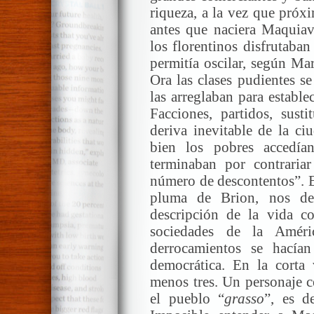
riqueza, a la vez que próx
antes que naciera Maquiave
los florentinos disfrutaba
permitía oscilar, según Mar
Ora las clases pudientes s
las arreglaban para estable
Facciones, partidos, sust
deriva inevitable de la ci
bien los pobres accedía
terminaban por contrari
número de descontentos”. E
pluma de Brion, nos deb
descripción de la vida c
sociedades de la Améri
derrocamientos se hací
democrática. En la corta
menos tres. Un personaje c
el pueblo “
grasso
”, es d