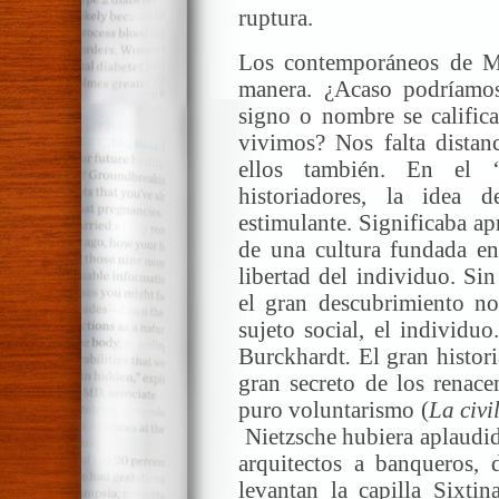
ruptura.
Los contemporáneos de M
manera. ¿Acaso podríamo
signo o nombre se califica
vivimos? Nos falta distan
ellos también. En el “
historiadores, la idea 
estimulante. Significaba ap
de una cultura fundada en
libertad del individuo. Sin
el gran descubrimiento no
sujeto social, el individu
Burckhardt
.
El gran histor
gran secreto de los renace
puro voluntarismo
(
La civi
Nietzsche hubiera aplaudid
arquitectos a banqueros,
levantan la capilla Sixti