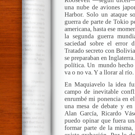
Roosevelt —según dicen— 
una nube de aviones japon
Harbor. Solo un ataque so
guerra de parte de Tokio p
americana, hasta ese moment
la segunda guerra mundia
saciedad sobre el error 
Tratado secreto con Bolivia
se preparaban en Inglaterra. 
política. Un mundo hecho d
va o no va. Y a llorar al río.
En Maquiavelo la idea fun
campo de inevitable confli
enrumbé mi ponencia en el 
una mesa de debate y en 
Alan García, Ricardo Vá
puedo opinar que fuera un
formar parte de la misma, 
existe grabación. Por lo d