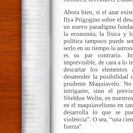
Ahora bien, si el azar exis
Ilya Prigogine sobre el desa
un nuevo paradigma fundado
la economía, la física y l
política tampoco puede se
serlo en su tiempo la astr
es su par contrario. I
imprevisible, de cara a lo
descartar los elementos
desatender la posibilidad 
prudente Maquiavelo. No
intrigante, sino el previ
Slieldon Wolin, en nuestros
en el maquiavelismo en tant
desarrolla lo que se p
violencia”. O sea, “una cien
fuerza”.