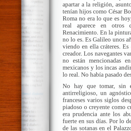
apartar a la religión, asu
tenían hijos como César Borg
Roma no era lo que es hoy,
real aparece en otros 
Renacimiento. En la pintura
no lo es. Es Galileo unos a
viendo en ella cráteres. Es
creador. Los navegantes va
no están mencionadas en 
mexicanos y los incas andi
lo real. No había pasado de
No hay que tomar, sin 
antirreligioso, un agnósti
franceses varios siglos de
piadoso o creyente como cu
era prudencia ante los ab
fuerte en sus días. Por lo d
de las sotanas en el Palaz