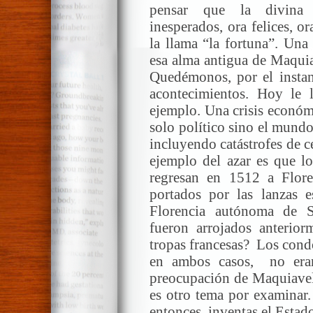
pensar que la divina p
inesperados, ora felices, or
la llama “la fortuna”. Una
esa alma antigua de Maqui
Quedémonos, por el instant
acontecimientos. Hoy le 
ejemplo. Una crisis económ
solo político sino el mundo
incluyendo catástrofes de 
ejemplo del azar es que lo
regresan en 1512 a Flore
portados por las lanzas e
Florencia autónoma de 
fueron arrojados anterio
tropas francesas? Los condot
en ambos casos, no eran
preocupación de Maquiavelo
es otro tema por examinar. 
entonces, inventas el Esta