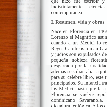
que hizo fue escribir 
indistintamente, ciencia
contemporánea.
I. Resumen, vida y obras
Nace en Florencia en 1469
Lorenzo el Magnífico asum
cuando a un Medici lo re
Reyes Católicos toman Gra
y judíos son expulsados de
pequeña nobleza florent
desgarrada por la rivalida
además se solían aliar a pot
para su célebre libro, este 
principados. Su infancia tr
los Medici, hasta que las 
Florencia se vuelve repu
dominicano Savaranola,
dictadura teológica. A los 