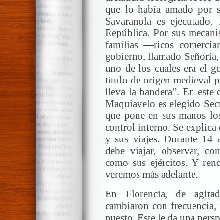
que lo había amado por su
Savaranola es ejecutado.
República. Por sus mecani
familias —ricos comerci
gobierno, llamado Señoría,
uno de los cuales era el g
título de origen medieval p
lleva la bandera”. En este 
Maquiavelo es elegido Secr
que pone en sus manos los 
control interno. Se explica
y sus viajes. Durante 14 
debe viajar, observar, com
como sus ejércitos. Y ren
veremos más adelante.
En Florencia, de agitad
cambiaron con frecuencia,
puesto. Este le da una pers