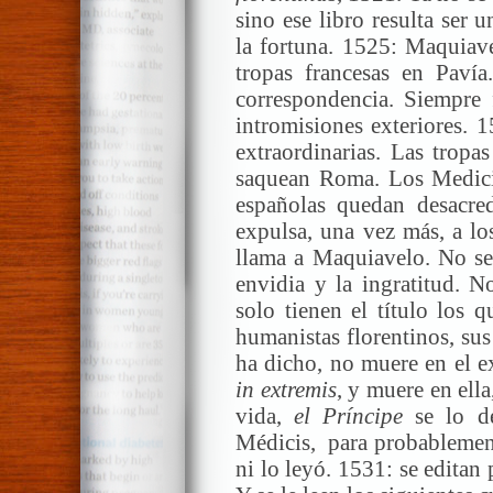
sino ese libro resulta ser u
la fortuna. 1525: Maquiave
tropas francesas en Paví
correspondencia. Siempre f
intromisiones exteriores. 
extraordinarias. Las tropas
saquean Roma. Los Medici
españolas quedan desacred
expulsa, una vez más, a lo
llama a Maquiavelo. No se
envidia y la ingratitud. 
solo tienen el título los 
humanistas florentinos, sus
ha dicho, no muere en el ex
in extremis
, y muere en ell
vida,
el Príncipe
se lo de
Médicis, para probablement
ni lo leyó. 1531: se editan