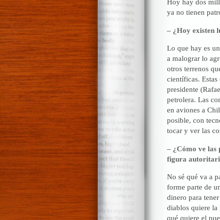
Hoy hay dos mill
ya no tienen patr
– ¿Hoy existen l
Lo que hay es un
a malograr lo agr
otros terrenos q
científicas. Esta
presidente (Rafae
petrolera. Las co
en aviones a Chil
posible, con tecn
tocar y ver las c
– ¿Cómo ve las 
figura autoritar
No sé qué va a p
forme parte de un
dinero para tener
diablos quiere la
qué quiere el pue