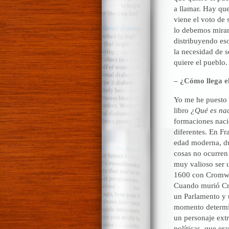
a llamar. Hay que
viene el voto de
lo debemos mirar
distribuyendo eso
la necesidad de s
quiere el pueblo.
– ¿Cómo llega e
Yo me he puesto a
libro
¿Qué es na
formaciones nacio
diferentes. En Fr
edad moderna, du
cosas no ocurren 
muy valioso ser u
1600 con Cromwel
Cuando murió Cro
un Parlamento y 
momento determin
un personaje ext
políticas, que e