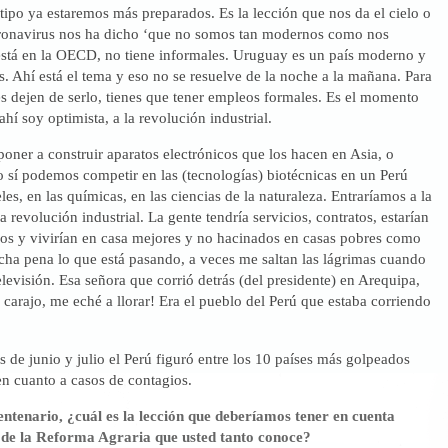
tipo ya estaremos más preparados. Es la lección que nos da el cielo o
coronavirus nos ha dicho ‘que no somos tan modernos como nos
está en la OECD, no tiene informales. Uruguay es un país moderno y
. Ahí está el tema y eso no se resuelve de la noche a la mañana. Para
s dejen de serlo, tienes que tener empleos formales. Es el momento
 ahí soy optimista, a la revolución industrial.
ner a construir aparatos electrónicos que los hacen en Asia, o
 sí podemos competir en las (tecnologías) biotécnicas en un Perú
les, en las químicas, en las ciencias de la naturaleza. Entraríamos a la
a revolución industrial. La gente tendría servicios, contratos, estarían
os y vivirían en casa mejores y no hacinados en casas pobres como
ha pena lo que está pasando, a veces me saltan las lágrimas cuando
elevisión. Esa señora que corrió detrás (del presidente) en Arequipa,
, carajo, me eché a llorar! Era el pueblo del Perú que estaba corriendo
 de junio y julio el Perú figuró entre los 10 países más golpeados
en cuanto a casos de contagios.
entenario, ¿cuál es la lección que deberíamos tener en cuenta
 de la Reforma Agraria que usted tanto conoce?