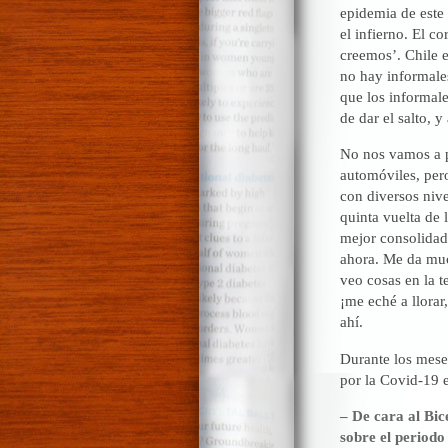
epidemia de este 
el infierno. El 
creemos’. Chile 
no hay informales
que los informale
de dar el salto, y
No nos vamos a po
automóviles, pero
con diversos nive
quinta vuelta de l
mejor consolidad
ahora. Me da muc
veo cosas en la t
¡me eché a llorar
ahí.
Durante los meses
por la Covid-19 
– De cara al Bic
sobre el periodo