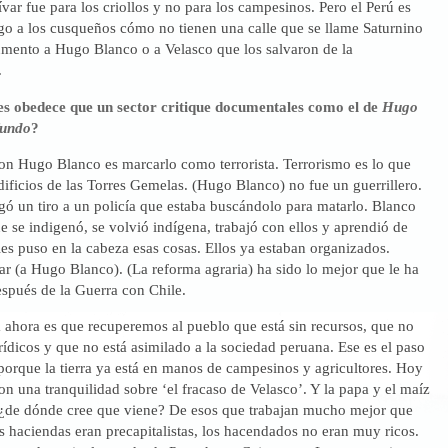
var fue para los criollos y no para los campesinos. Pero el Perú es
igo a los cusqueños cómo no tienen una calle que se llame Saturnino
mento a Hugo Blanco o a Velasco que los salvaron de la
.
es obedece que un sector critique documentales como el de
Hugo
fundo
?
on Hugo Blanco es marcarlo como terrorista. Terrorismo es lo que
dificios de las Torres Gemelas. (Hugo Blanco) no fue un guerrillero.
gó un tiro a un policía que estaba buscándolo para matarlo. Blanco
e se indigenó, se volvió indígena, trabajó con ellos y aprendió de
les puso en la cabeza esas cosas. Ellos ya estaban organizados.
r (a Hugo Blanco). (La reforma agraria) ha sido lo mejor que le ha
espués de la Guerra con Chile.
a ahora es que recuperemos al pueblo que está sin recursos, que no
rídicos y que no está asimilado a la sociedad peruana. Ese es el paso
porque la tierra ya está en manos de campesinos y agricultores. Hoy
n una tranquilidad sobre ‘el fracaso de Velasco’. Y la papa y el maíz
¿de dónde cree que viene? De esos que trabajan mucho mejor que
s haciendas eran precapitalistas, los hacendados no eran muy ricos.