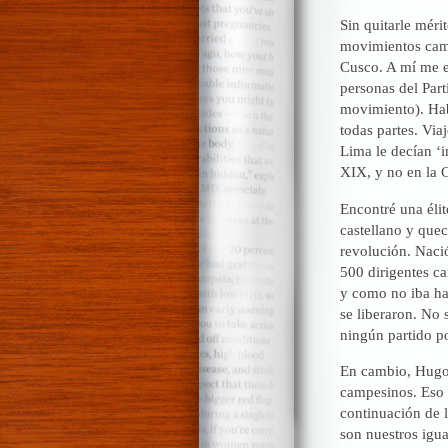
Sin quitarle méri
movimientos camp
Cusco. A mí me e
personas del Par
movimiento). Hab
todas partes. Via
Lima le decían ‘i
XIX, y no en la C
Encontré una élit
castellano y que
revolución. Nació
500 dirigentes ca
y como no iba ha
se liberaron. No 
ningún partido po
En cambio, Hugo 
campesinos. Eso 
continuación de 
son nuestros igua