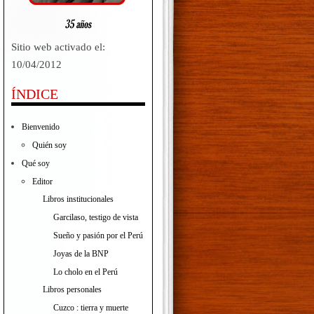
Sitio web activado el:
10/04/2012
ÍNDICE
Bienvenido
Quién soy
Qué soy
Editor
Libros institucionales
Garcilaso, testigo de vista
Sueño y pasión por el Perú
Joyas de la BNP
Lo cholo en el Perú
Libros personales
Cuzco : tierra y muerte