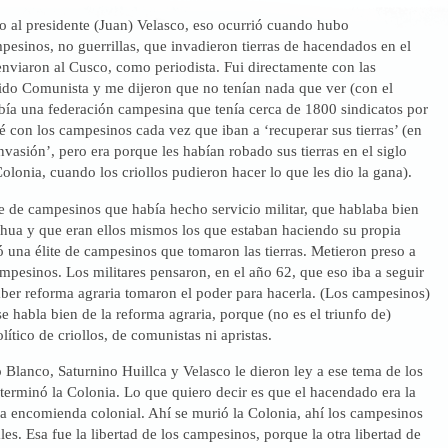
to al presidente (Juan) Velasco, eso ocurrió cuando hubo
esinos, no guerrillas, que invadieron tierras de hacendados en el
nviaron al Cusco, como periodista. Fui directamente con las
tido Comunista y me dijeron que no tenían nada que ver (con el
ía una federación campesina que tenía cerca de 1800 sindicatos por
jé con los campesinos cada vez que iban a ‘recuperar sus tierras’ (en
nvasión’, pero era porque les habían robado sus tierras en el siglo
olonia, cuando los criollos pudieron hacer lo que les dio la gana).
e de campesinos que había hecho servicio militar, que hablaba bien
chua y que eran ellos mismos los que estaban haciendo su propia
 una élite de campesinos que tomaron las tierras. Metieron preso a
mpesinos. Los militares pensaron, en el año 62, que eso iba a seguir
ber reforma agraria tomaron el poder para hacerla. (Los campesinos)
se habla bien de la reforma agraria, porque (no es el triunfo de)
lítico de criollos, de comunistas ni apristas.
Blanco, Saturnino Huillca y Velasco le dieron ley a ese tema de los
terminó la Colonia. Lo que quiero decir es que el hacendado era la
la encomienda colonial. Ahí se murió la Colonia, ahí los campesinos
les. Esa fue la libertad de los campesinos, porque la otra libertad de