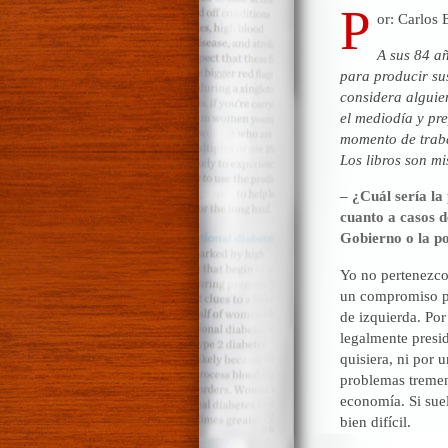
P
or: Carlos 
A sus 84 a
para producir sus
considera alguien
el mediodía y pr
momento de traba
Los libros son mi
– ¿Cuál sería la
cuanto a casos d
Gobierno o la p
Yo no pertenezco
un compromiso pol
de izquierda. Por
legalmente presi
quisiera, ni por 
problemas tremend
economía. Si suel
bien difícil.