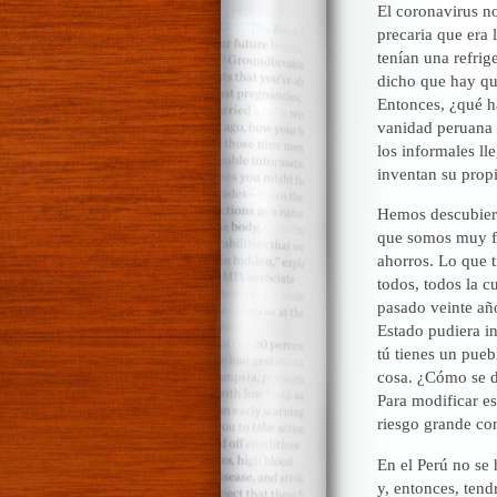
El coronavirus n
precaria que era 
tenían una refri
dicho que hay qu
Entonces, ¿qué 
vanidad peruana 
los informales lle
inventan su prop
Hemos descubier
que somos muy fr
ahorros. Lo que t
todos, todos la c
pasado veinte añ
Estado pudiera in
tú tienes un pue
cosa. ¿Cómo se d
Para modificar es
riesgo grande con
En el Perú no se 
y, entonces, ten