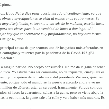
Espinoza
ños, Hugo Neira dice estar acostumbrado al confinamiento, ya que
 obras e investigaciones se aísla al menos unos cuatro meses. Se
 muy disciplinado, se levanta a las seis de la mañana, escribe hasta
epara sus clases para la universidad de lunes a domingo. «Al
jar hay que concentrarse muy profundamente, no hay otra forma.
s amigos», dice.
 principal causa de que seamos uno de los países más afectados en
e contagios y muertes por la pandemia de la Covid-19? ¿El
oblación?
 a ningún partido. No acepto consultorías. No me da la gana de tener
ítico. Yo estudié para ser comunista, no de izquierda, cualquiera es
 eso, yo no quiero decir nada malo del presidente Vizcarra, quien es
dente, porque todo el mundo se ha puesto a atacarlo ahora y yo no
un millón de dólares, estar en su papel, francamente. Porque son dos
os: si haces la cuarentena, salvas a la gente, pero se viene abajo la
tas la economía, la gente sale a la calle y va a haber más muertos. Es