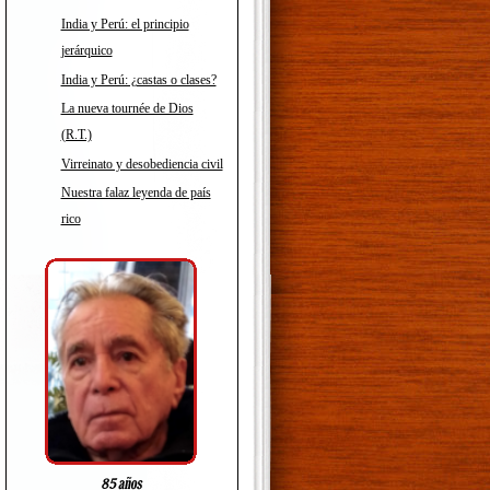
India y Perú: el principio
jerárquico
India y Perú: ¿castas o clases?
La nueva tournée de Dios
(R.T.)
Virreinato y desobediencia civil
Nuestra falaz leyenda de país
rico