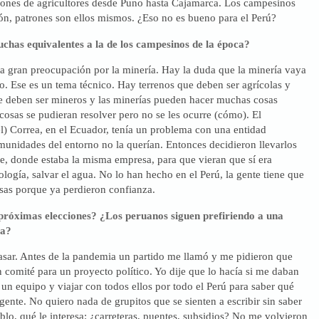
ones de agricultores desde Puno hasta Cajamarca. Los campesinos
ón, patrones son ellos mismos. ¿Eso no es bueno para el Perú?
uchas equivalentes a la de los campesinos de la época?
a gran preocupación por la minería. Hay la duda que la minería vaya
o. Ese es un tema técnico. Hay terrenos que deben ser agrícolas y
ue deben ser mineros y las minerías pueden hacer muchas cosas
s cosas se pudieran resolver pero no se les ocurre (cómo). El
l) Correa, en el Ecuador, tenía un problema con una entidad
munidades del entorno no la querían. Entonces decidieron llevarlos
e, donde estaba la misma empresa, para que vieran que sí era
ología, salvar el agua. No lo han hecho en el Perú, la gente tiene que
osas porque ya perdieron confianza.
próximas elecciones? ¿Los peruanos siguen prefiriendo a una
ia?
asar. Antes de la pandemia un partido me llamó y me pidieron que
 comité para un proyecto político. Yo dije que lo hacía si me daban
 un equipo y viajar con todos ellos por todo el Perú para saber qué
 gente. No quiero nada de grupitos que se sienten a escribir sin saber
blo, qué le interesa: ¿carreteras, puentes, subsidios? No me volvieron