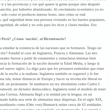
 ir a las provincias y ver qué quiere la gente porque sino después
 sanción, por haberlos abandonado. Al crecimiento económico ya no
 solo como el producto interno bruto, sino cómo se está
, qué seguridad tiene una persona viviendo en los barrios populares,
eguridad, de salud y no solo para los ricos y clases medias. Eso
l Perú? ¿Cómo ‘nación’, al Bicentenario?
 estudiar la existencia de las naciones que se formaron. Tengo un
ción?
Estudié el caso de Inglaterra, Francia y Alemania. Las tres
nales fueron a partir de estamentos y estructuras internas bien
ancia la formación de la nación durante la Edad Media, y luego la
ró nueve siglos. Lo digo para que los peruanos entiendan que estas
de la noche a la mañana. Inglaterra también se organizó y le fue
na isla, tomar distancia de Europa y hacer su revolución liberal en
l, un protestante. Se tumbaron un rey absolutista como Carlos I.
mwell, un dictador democrático, Inglaterra tomó el modelo de tener
una Corona. Alemania llegó a la unidad por la lengua, en un
ado había una serie de alemanias muy dispersas. En el siglo XIX,
raordinario como (Otto von) Bismarck reúne cerca de 65 entidades
ran una nación, un reino, un condado, un marquesado. Los reunió y