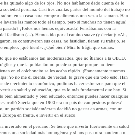
os ha quitado algo de los ojos. No nos habíamos dado cuenta de lo
la sociedad peruana. Casi tres cuartas partes del mundo del trabajo no
geradora en su casa para comprar alimentos una vez a la semana. Han
e lavarse las manos todo el tiempo, pero si muchos no tienen agua!
ha pasado? ¡Todos nos hemos equivocado! Pensábamos con la
del facilismo (…). Hemos ido por el camino suave (y decían): «Ah,
garon, se construyeron sus casas, no fastidian, tienen su trabajo, se
io empleo, ¡qué bien!». ¿Qué bien? Mira lo frágil que somos.
to que no estábamos tan modernizados, que no íbamos a la OECD,
ágiles y que la población no puede soportar porque no tiene
ienen en el colchoncito se les acaba rápido. ¡Francamente tenemos
ulpa! Yo no me di cuenta, de verdad, lo grave que era todo esto. Han
os de crecimiento económico, pudimos hacer esfuerzos para que el
vertir en salud y educación, que es lo más fundamental que hay. Si
blo bien alimentado y bien educado, entonces puedes hacer cualquier
esarrolló Suecia que en 1900 era un país de campesinos pobres?
o, un partido socialdemócrata decidió no gastar en armas, con un
 Europa en frente, e invertir en el sueco.
ha invertido en el peruano. Se tiene que invertir fuertemente en salud
dremos una sociedad más homogénea y si nos pasa otra pandemia o