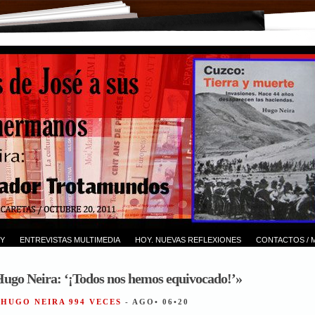
Y
ENTREVISTAS MULTIMEDIA
HOY. NUEVAS REFLEXIONES
CONTACTOS / 
Hugo Neira: ‘¡Todos nos hemos equivocado!’»
 HUGO NEIRA 994 VECES
- AGO• 06•20