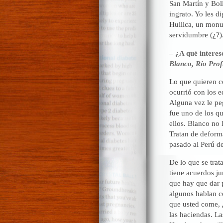
San Martín y Bolí
ingrato. Yo les d
Huillca, un monu
servidumbre (¿?)
– ¿A qué interes
Blanco, Río Pro
Lo que quieren c
ocurrió con los e
Alguna vez le pe
fue uno de los qu
ellos. Blanco no 
Tratan de deforma
pasado al Perú d
De lo que se trat
tiene acuerdos ju
que hay que dar 
algunos hablan co
que usted come, 
las haciendas. La