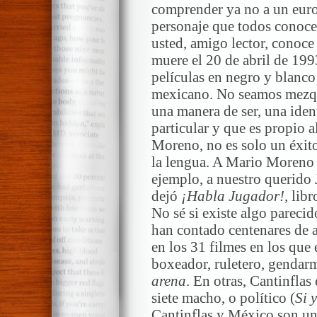
comprender ya no a un euro
personaje que todos conoc
usted, amigo lector, conoc
muere el 20 de abril de 19
películas en negro y blanco
mexicano. No seamos mezqui
una manera de ser, una iden
particular y que es propio 
Moreno, no es solo un éxito
la lengua. A Mario Moreno 
ejemplo, a nuestro querido 
dejó
¡Habla Jugador!,
libr
No sé si existe algo pareci
han contado centenares de 
en los 31 filmes en los que 
boxeador, ruletero, gendar
arena
. En otras, Cantinfla
siete macho, o político (
Si 
Cantinflas y México son un