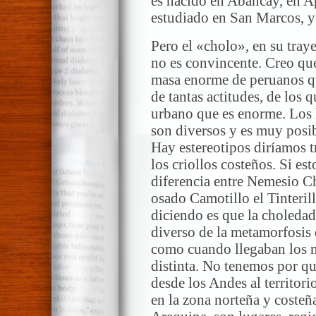
es nacido en Abancay, en A
estudiado en San Marcos, y
Pero el «cholo», en su tray
no es convincente. Creo que
masa enorme de peruanos q
de tantas actitudes, de los
urbano que es enorme. Los 
son diversos y es muy posib
Hay estereotipos diríamos 
los criollos costeños. Si es
diferencia entre Nemesio C
osado Camotillo el Tinteril
diciendo es que la choledad
diverso de la metamorfosis 
como cuando llegaban los mi
distinta. No tenemos por q
desde los Andes al territor
en la zona norteña y coste