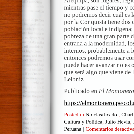
Arequipa, son lugares, regi
mientras pase el tiempo y c
no podremos decir cuál es l
por la Conquista tiene dos c
población local e indígena; l
pobreza de una gran parte d
entrada a la modernidad, lo
internos, probablemente a l
entonces podremos usar con
puede hacer avanzar no es 
que será algo que viene de l
Leibniz.
Publicado en
El Montoner
https://elmontonero.pe/col
Posted in
No clasificado
,
Charl
Cultura y Política
,
Julio Hevia
,
Peruana
|
Comentarios desactiv