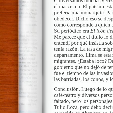
Conversamos muchas veces, 
el marxismo. El país no est
prefería una monarquía. Par
obedecer. Dicho eso se des
como corresponde a quien 
Su periódico era
El león de
Me parece que el título lo
entendí por qué insistía so
tenía razón. La tasa de mig
departamento. Lima se esta
migrantes. ¿Estaba loco? D
gobierno que no dejó de te
fue el tiempo de las invasio
las barriadas, los conos, y l
Conclusión. Luego de lo qu
café-teatro y diversos pers
faltado, pero los personaje
Tulio Loza, pero debo dec