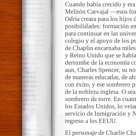
Cuando había crecido y era 
Melitón Carvajal —esos for
Odría creara para los hijos 
posibilidades: formación e
para continuar en las univ
colegio y el apoyo de los p
de Chaplin encarnaba miles
y Reino Unido que se había
derrumbe de la economía co
aun, Charles Spencer, su n
de maneras educadas, de ah
con éxito, y ese sombrero p
de la nobleza inglesa. O s
sombrero de torre. En cuanto
los Estados Unidos, lo veí
servicio de Inmigración y N
regreso a los EEUU.
El personaje de Charlie Cha