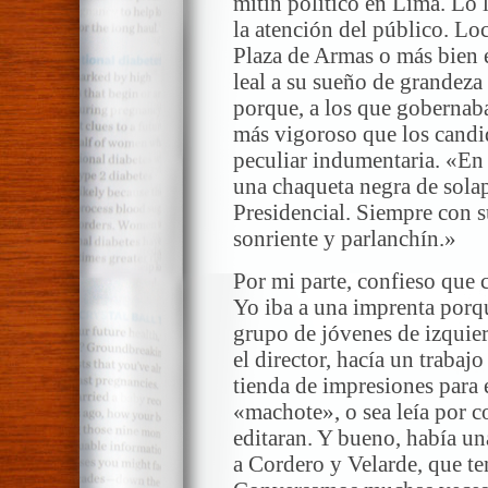
mitin político en Lima. Lo
la atención del público. Lo
Plaza de Armas o más bien 
leal a su sueño de grandeza 
porque, a los que gobernab
más vigoroso que los candi
peculiar indumentaria. «En 
una chaqueta negra de sola
Presidencial. Siempre con s
sonriente y parlanchín.»
Por mi parte, confieso que 
Yo iba a una imprenta porqu
grupo de jóvenes de izquie
el director, hacía un trabaj
tienda de impresiones para 
«machote», o sea leía por c
editaran. Y bueno, había una
a Cordero y Velarde, que te