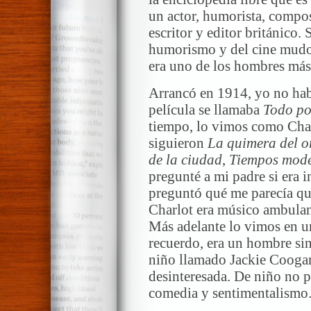
un actor, humorista, composi
escritor y editor británico.
humorismo y del cine mudo.
era uno de los hombres más
Arrancó en 1914, yo no hab
película se llamaba
Todo po
tiempo, lo vimos como Charl
siguieron
La quimera del o
de la ciudad
,
Tiempos mod
pregunté a mi padre si era i
preguntó qué me parecía que
Charlot era músico ambulan
Más adelante lo vimos en u
recuerdo, era un hombre sin
niño llamado Jackie Coogan
desinteresada. De niño no p
comedia y sentimentalismo