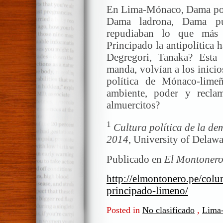
En Lima-Mónaco, Dama polí
Dama ladrona, Dama pu
repudiaban lo que más n
Principado la antipolítica 
Degregori, Tanaka? Esta
manda, volvían a los inicios
política de Mónaco-lim
ambiente, poder y recla
almuercitos?
1
Cultura política de la de
2014
, University of Delaw
Publicado en
El Montoner
http://elmontonero.pe/colu
principado-limeno/
Posted in
No clasificado
,
Lima