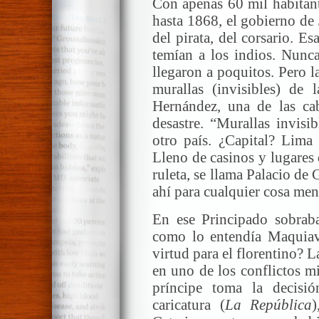
Con apenas 60 mil habitant
hasta 1868, el gobierno de 
del pirata, del corsario. Es
temían a los indios. Nunca
llegaron a poquitos. Pero l
murallas (invisibles) de 
Hernández, una de las ca
desastre. “Murallas invisi
otro país. ¿Capital? Lim
Lleno de casinos y lugares 
ruleta, se llama Palacio de
ahí para cualquier cosa me
En ese Principado sobraba
como lo entendía Maquiave
virtud para el florentino? 
en uno de los conflictos mi
príncipe toma la decis
caricatura (
La República