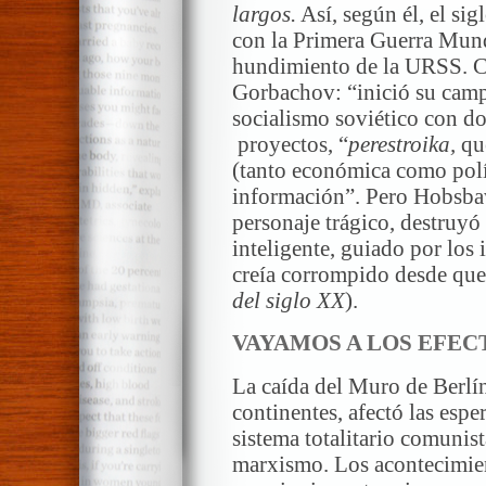
largos.
Así, según él, el sig
con la Primera Guerra Mund
hundimiento de la URSS. C
Gorbachov: “inició su cam
socialismo soviético con d
proyectos, “
perestroika,
qu
(tanto económica como polí
información”. Pero Hobsb
personaje trágico, destruyó
inteligente, guiado por los 
creía corrompido desde que 
del siglo XX
).
VAYAMOS A LOS EFEC
La caída del Muro de Berlín
continentes, afectó las espe
sistema totalitario comunist
marxismo. Los acontecimien