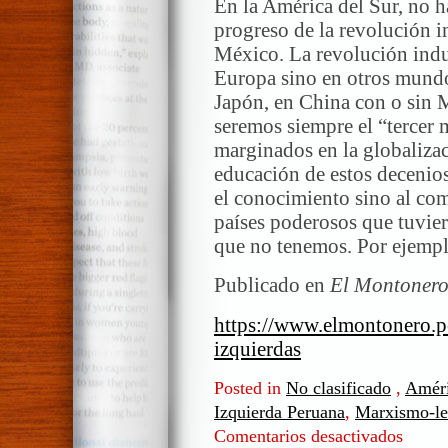
En la América del Sur, no h
progreso de la revolución in
México. La revolución indu
Europa sino en otros mund
Japón, en China con o sin 
seremos siempre el “tercer
marginados en la globalizac
educación de estos decenios
el conocimiento sino al com
países poderosos que tuvie
que no tenemos. Por ejemplo
Publicado en
El Montoner
https://www.elmontonero.pe
izquierdas
Posted in
No clasificado
,
Améri
Izquierda Peruana
,
Marxismo-le
Comentarios desactivados
en