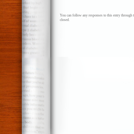
La
crisis
general
You can follow any responses to this entry through 
closed.
de
las
izquierd