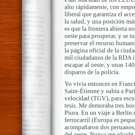
alto rápidamente, con empre
liberal que garantiza el acce
la salud, y una posición más
es que la frontera abierta no
oeste para prosperar, y se 
preservar el recurso human
la página oficial de la ciud
mil ciudadanos de la RDA in
escapar al oeste, y unas 140
disparos de la policía.
Yo vivía entonces en Franci
Saint-Étienne y subía a Parí
velocidad (TGV), para escu
tesis. Me demoraba tres ho
Piura. En un viaje a Berlín
ferrocarril (Europa es pequ
acompañaron dos peruanos, 
del oeste. Nunca me olvidé d