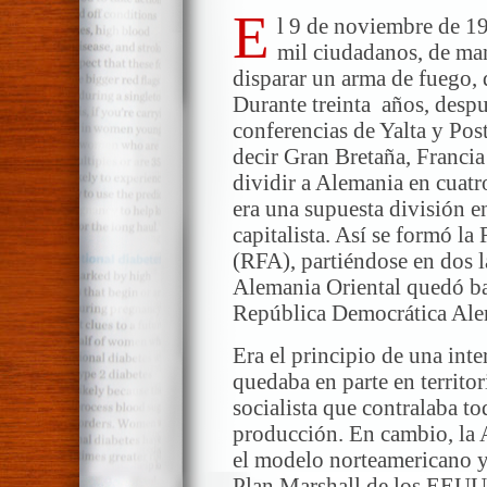
E
l 9 de noviembre de 1
mil ciudadanos, de man
disparar un arma de fuego, 
Durante treinta años, despué
conferencias de Yalta y Pos
decir Gran Bretaña, Franci
dividir a Alemania en cuatr
era una supuesta división e
capitalista. Así se formó l
(RFA), partiéndose en dos la
Alemania Oriental quedó baj
República Democrática Al
Era el principio de una int
quedaba en parte en territor
socialista que contralaba t
producción. En cambio, la 
el modelo norteamericano y 
Plan Marshall de los EEUU.