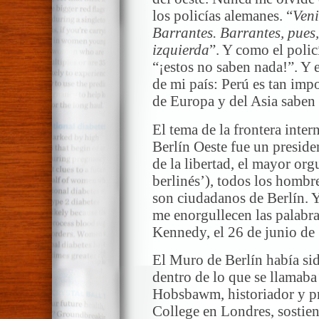
los policías alemanes. “
Ven
Barrantes. Barrantes, pues
izquierda
”. Y como el polic
“¡estos no saben nada!”. Y 
de mi país: Perú es tan imp
de Europa y del Asia saben
El tema de la frontera inter
Berlín Oeste fue un presid
de la libertad, el mayor org
berlinés’), todos los hombr
son ciudadanos de Berlín. Y
me enorgullecen las palabr
Kennedy, el 26 de junio de
El Muro de Berlín había sido
dentro de lo que se llamaba 
Hobsbawm, historiador y pr
College en Londres, sostien