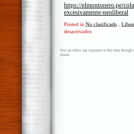
https://elmontonero.pe/col
excesivamente-neoliberal
Posted in
No clasificado
,
Líba
desactivados
en
Líbano.
El
riesgo
You can follow any responses to this entry through 
closed.
de
ser
excesivamente
neoliberal