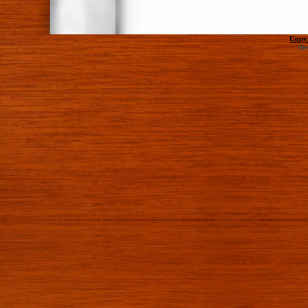
Copy
th