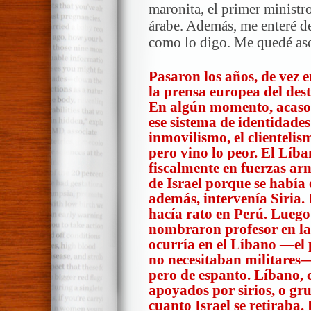
maronita, el primer ministro
árabe. Además, me enteré de
como lo digo. Me quedé as
Pasaron los años, de vez 
la prensa europea del dest
En algún momento, acas
ese sistema de identidade
inmovilismo, el clientelis
pero vino lo peor. El Líba
fiscalmente en fuerzas arm
de Israel porque se había 
además, intervenía Siria. 
hacía rato en Perú. Luego
nombraron profesor en la 
ocurría en el Líbano —el 
no necesitaban militares—
pero de espanto. Líbano, 
apoyados por sirios, o gr
cuanto Israel se retiraba.