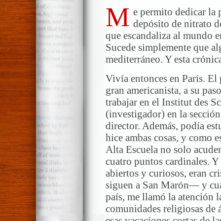
M
e permito dedicar la 
depósito de nitrato 
que escandaliza al mundo en
Sucede simplemente que alg
mediterráneo. Y esta crónic
Vivía entonces en París. El
gran americanista, a su pas
trabajar en el Institut des 
(investigador) en la sección
director. Además, podía estu
hice ambas cosas, y como e
Alta Escuela no solo acuden
cuatro puntos cardinales. Y
abiertos y curiosos, eran c
siguen a San Marón— y cua
país, me llamó la atención 
comunidades religiosas de 
esas vacaciones cortas de l