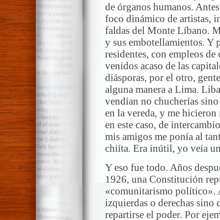
de órganos humanos. Antes d
foco dinámico de artistas, i
faldas del Monte Líbano. M
y sus embotellamientos. Y p
residentes, con empleos de 
venidos acaso de las capital
diásporas, por el otro, gen
alguna manera a Lima. Liban
vendían no chucherías sino i
en la vereda, y me hicieron
en este caso, de intercambio
mis amigos me ponía al tant
chiíta. Era inútil, yo veía 
Y eso fue todo. Años despué
1926, una Constitución rep
«comunitarismo político». 
izquierdas o derechas sino 
repartirse el poder. Por ejem