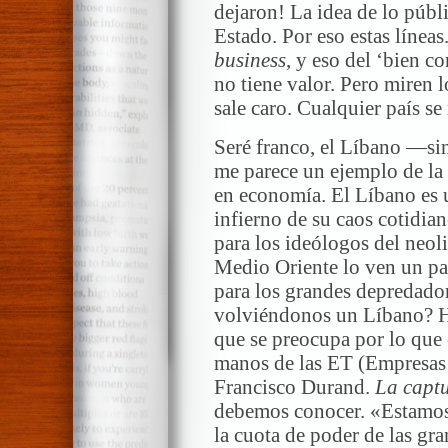
dejaron! La idea de lo públic
Estado. Por eso estas línea
business
, y eso del ‘bien c
no tiene valor. Pero miren l
sale caro. Cualquier país se
Seré franco, el Líbano —si
me parece un ejemplo de la
en economía. El Líbano es un
infierno de su caos cotidian
para los ideólogos del neol
Medio Oriente lo ven un paí
para los grandes depredado
volviéndonos un Líbano? H
que se preocupa por lo que 
manos de las ET (Empresas 
Francisco Durand.
La captu
debemos conocer. «Estamos
la cuota de poder de las gr