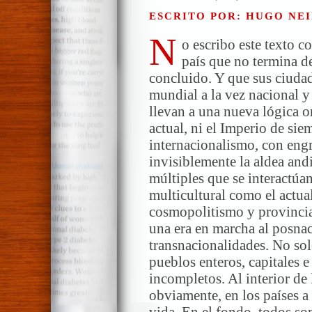
ESCRITO POR: HUGO NEI
N
o escribo este texto c
país que no termina d
concluido. Y que sus ciuda
mundial a la vez nacional y
llevan a una nueva lógica o
actual, ni el Imperio de si
internacionalismo, con engr
invisiblemente la aldea andi
múltiples que se interactú
multicultural como el actua
cosmopolitismo y provinci
una era en marcha al posnac
transnacionalidades. No sol
pueblos enteros, capitales 
incompletos. Al interior de 
obviamente, en los países a
vida. En el fondo, todos so