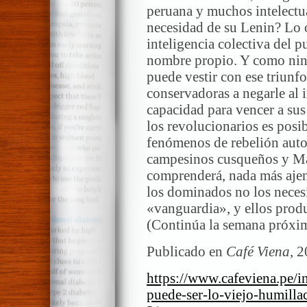
peruana y muchos intelectu
necesidad de su Lenin? Lo o
inteligencia colectiva del 
nombre propio. Y como ning
puede vestir con ese triunfo
conservadoras a negarle al 
capacidad para vencer a su
los revolucionarios es posi
fenómenos de rebelión auto
campesinos cusqueños y Ma
comprenderá, nada más ajeno
los dominados no los neces
«vanguardia», y ellos produ
(Continúa la semana próxi
Publicado en
Café Viena
, 
https://www.cafeviena.pe/
puede-ser-lo-viejo-humilla