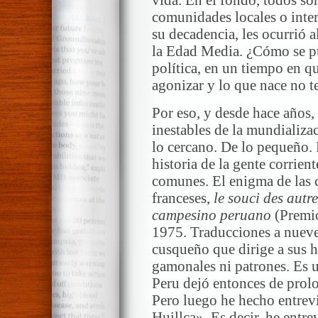
comunidades locales o inte
su decadencia, les ocurrió 
la Edad Media. ¿Cómo se pu
política, en un tiempo en q
agonizar y lo que nace no t
Por eso, y desde hace años, 
inestables de la mundializac
lo cercano. De lo pequeño. 
historia de la gente corrient
comunes. El enigma de las c
franceses,
le souci des autre
campesino peruano
(Premio
1975. Traducciones a nueve
cusqueño que dirige a sus h
gamonales ni patrones. Es u
Peru dejó entonces de prolo
Pero luego he hecho entrevi
Huillca». Es decir, he ent