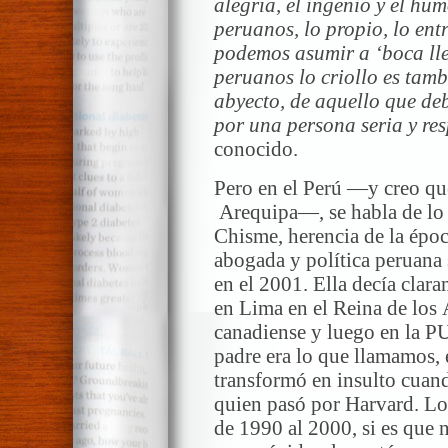
alegría, el ingenio y el hu
peruanos, lo propio, lo ent
podemos asumir a ‘boca lle
peruanos lo criollo es tamb
abyecto, de aquello que de
por una persona seria y re
conocido.
Pero en el Perú —y creo qu
Arequipa—, se habla de lo 
Chisme, herencia de la épo
abogada y política peruana 
en el 2001. Ella decía clar
en Lima en el Reina de los 
canadiense y luego en la P
padre era lo que llamamos, e
transformó en insulto cuand
quien pasó por Harvard. Lo
de 1990 al 2000, si es que 