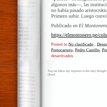
algunos más—, las instituci
no había pasado aristocrátic
Primero subir. Luego convi
Publicado en
El Montonero
https://elmontonero.pe/col
Posted in
No clasificado
,
Dese
Portocarrero
,
Pedro Castillo
,
Pe
desactivados
en
Los
guanacos
son
You can follow any responses to this entry through 
closed.
inteligentes