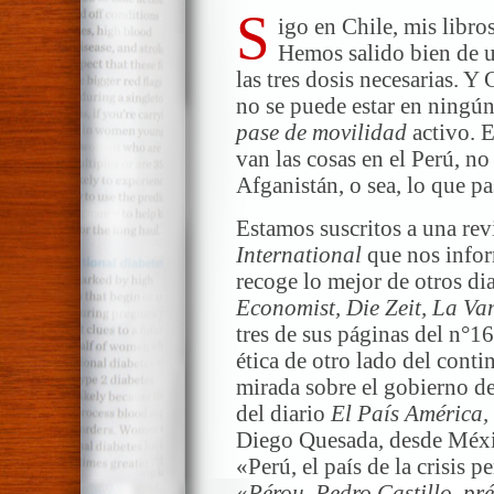
S
igo en Chile, mis libro
Hemos salido bien de 
las tres dosis necesarias. Y
no se puede estar en ningún
pase de movilidad
activo. 
van las cosas en el Perú, no
Afganistán, o sea, lo que p
Estamos suscritos a una re
International
que nos infor
recoge lo mejor de otros d
Economist, Die Zeit, La V
tres de sus páginas del n°1
ética de otro lado del cont
mirada sobre el gobierno de
del diario
El País América,
Diego Quesada, desde México
«Perú, el país de la crisis 
«
Pérou. Pedro Castillo, pr