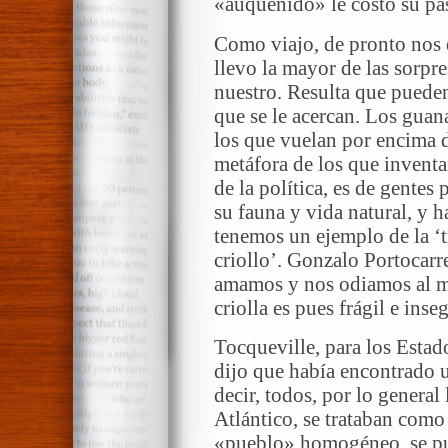
«auquénido» le costó su pas
Como viajo, de pronto nos
llevo la mayor de las sorpr
nuestro. Resulta que pueden
que se le acercan. Los gua
los que vuelan por encima de
metáfora de los que inventa
de la política, es de gentes
su fauna y vida natural, y 
tenemos un ejemplo de la ‘
criollo’. Gonzalo Portocarr
amamos y nos odiamos al m
criolla es pues frágil e ins
Tocqueville, para los Estad
dijo que había encontrado 
decir, todos, por lo general
Atlántico, se trataban com
«pueblo» homogéneo, se p