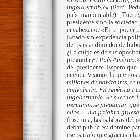
ingouvernable
» (Perú: Pedr
país ingobernable). ¿Fuerte
presidente sino la sociedad
encabezado: «En el poder de
Estado sin experiencia polít
del país andino donde hubo
¿La culpa es de sus opositor
pregunta
El País América.
»
del presidente. Espero que 
cuenta. Veamos lo que nos 
millones de habitantes, se 
convulsión. En América Lati
ingobernable. Se suceden l
peruanos se preguntan qué 
ellos.
» «
La palabra gruesa
frase mía, las palabras del 
débat public est dominé par
ese párrafo que gracias a la 