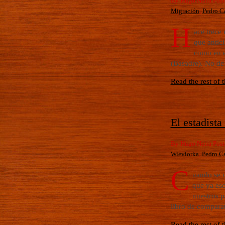
By Hugo Neira Post
Migración
,
Pedro Ca
H
ace trece 
que antic
como en e
(Basadre). No de 
Read the rest of t
El estadista
By Hugo Neira Post
Wieviorka
,
Pedro Ca
C
uando se m
que ya esc
nuestros p
libro de comparat
Read the rest of t