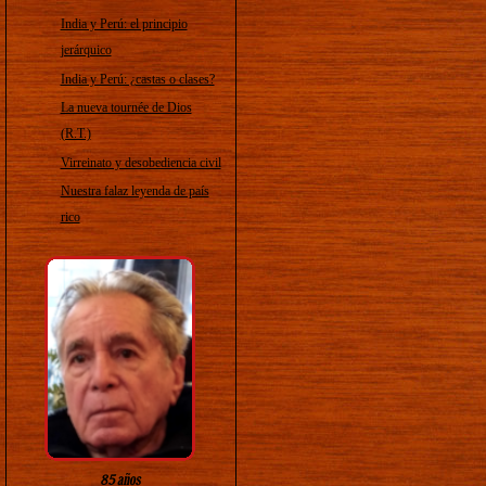
India y Perú: el principio
jerárquico
India y Perú: ¿castas o clases?
La nueva tournée de Dios
(R.T.)
Virreinato y desobediencia civil
Nuestra falaz leyenda de país
rico