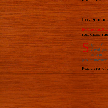
Los guanaco
By Hugo Neira Post
Pedro Castillo
,
Perú
S
igo en Chil
Covid pues 
de la ola p
pase de movilida
Read the rest of t