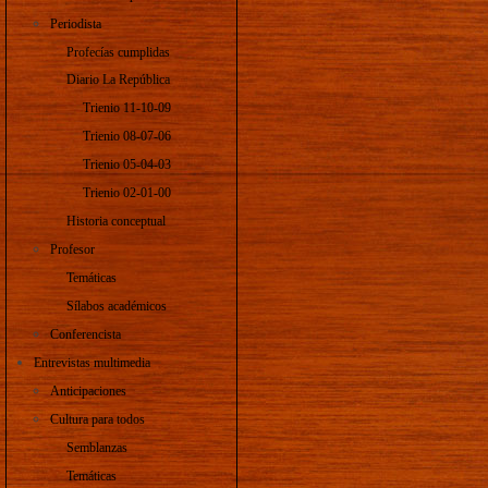
Periodista
Profecías cumplidas
Diario La República
Trienio 11-10-09
Trienio 08-07-06
Trienio 05-04-03
Trienio 02-01-00
Historia conceptual
Profesor
Temáticas
Sílabos académicos
Conferencista
Entrevistas multimedia
Anticipaciones
Cultura para todos
Semblanzas
Temáticas