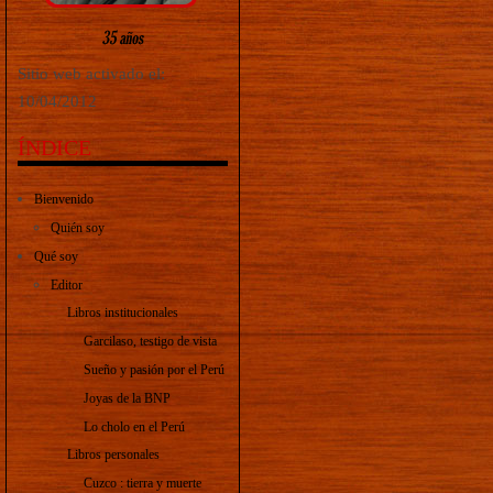
Sitio web activado el:
10/04/2012
ÍNDICE
Bienvenido
Quién soy
Qué soy
Editor
Libros institucionales
Garcilaso, testigo de vista
Sueño y pasión por el Perú
Joyas de la BNP
Lo cholo en el Perú
Libros personales
Cuzco : tierra y muerte