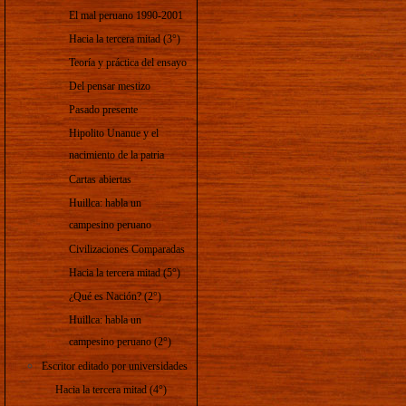
El mal peruano 1990-2001
Hacia la tercera mitad (3°)
Teoría y práctica del ensayo
Del pensar mestizo
Pasado presente
Hipolito Unanue y el
nacimiento de la patria
Cartas abiertas
Huillca: habla un
campesino peruano
Civilizaciones Comparadas
Hacia la tercera mitad (5°)
¿Qué es Nación? (2°)
Huillca: habla un
campesino peruano (2°)
Escritor editado por universidades
Hacia la tercera mitad (4°)