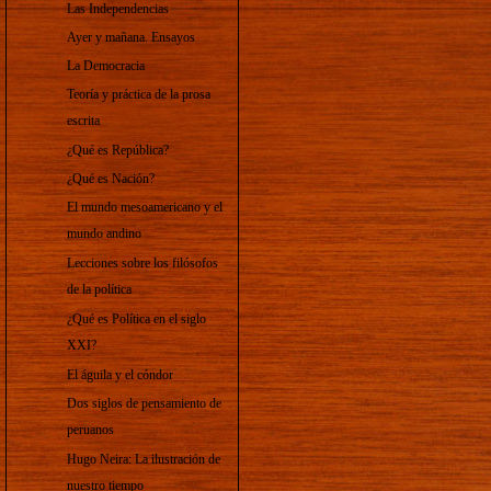
Las Independencias
Ayer y mañana. Ensayos
La Democracia
Teoría y práctica de la prosa
escrita
¿Qué es República?
¿Qué es Nación?
El mundo mesoamericano y el
mundo andino
Lecciones sobre los filósofos
de la política
¿Qué es Política en el siglo
XXI?
El águila y el cóndor
Dos siglos de pensamiento de
peruanos
Hugo Neira: La ilustración de
nuestro tiempo