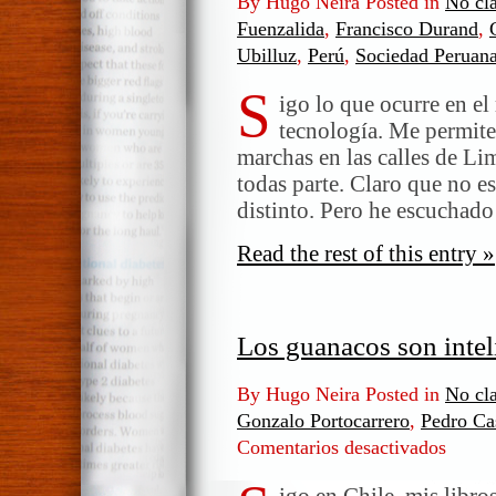
By Hugo Neira Posted in
No cla
Fuenzalida
,
Francisco Durand
,
Ubilluz
,
Perú
,
Sociedad Peruan
S
igo lo que ocurre en el
tecnología. Me permite 
marchas en las calles de Li
todas parte. Claro que no e
distinto. Pero he escuchado
Read the rest of this entry »
Los guanacos son intel
By Hugo Neira Posted in
No cla
Gonzalo Portocarrero
,
Pedro Cas
Comentarios desactivados
en
Los
guanaco
igo en Chile, mis libro