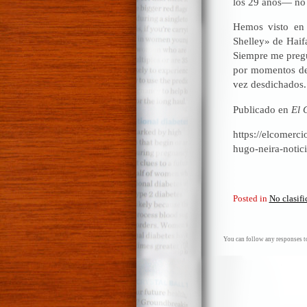
los 29 años— no 
Hemos visto en 
Shelley» de Haif
Siempre me pregun
por momentos de 
vez desdichados.
Publicado en
El 
https://elcomerci
hugo-neira-notic
Posted in
No clasif
You can follow any responses to