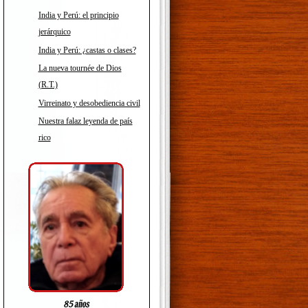
India y Perú: el principio
jerárquico
India y Perú: ¿castas o clases?
La nueva tournée de Dios
(R.T.)
Virreinato y desobediencia civil
Nuestra falaz leyenda de país
rico