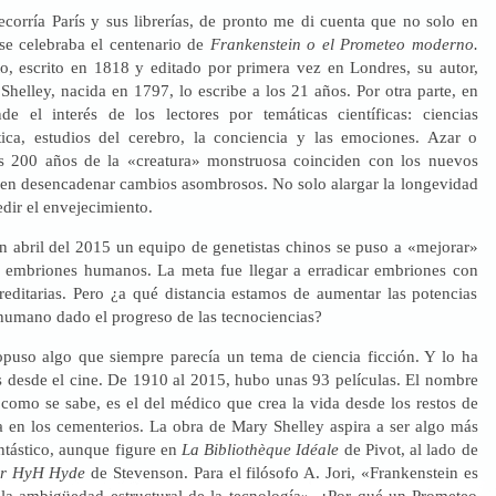
recorría París y sus librerías, de pronto me di cuenta que no solo en
se celebraba el centenario de
Frankenstein o el Prometeo moderno.
o, escrito en 1818 y editado por primera vez en Londres, su autor,
helley, nacida en 1797, lo escribe a los 21 años. Por otra parte, en
ende el interés de los lectores por temáticas científicas: ciencias
tica, estudios del cerebro, la conciencia y las emociones. Azar o
os 200 años de la «creatura» monstruosa coinciden con los nuevos
en desencadenar cambios asombrosos. No solo alargar la longevidad
edir el envejecimiento.
n abril del 2015 un equipo de genetistas chinos se puso a «mejorar»
 embriones humanos. La meta fue llegar a erradicar embriones con
editarias. Pero ¿a qué distancia estamos de aumentar las potencias
humano dado el progreso de las tecnociencias?
puso algo que siempre parecía un tema de ciencia ficción. Y lo ha
s desde el cine. De 1910 al 2015, hubo unas 93 películas. El nombre
 como se sabe, es el del médico que crea la vida desde los restos de
 en los cementerios. La obra de Mary Shelley aspira a ser algo más
ntástico, aunque figure en
La
Bibliothèque Idéale
de Pivot, al lado de
ter HyH Hyde
de Stevenson. Para el filósofo A. Jori, «Frankenstein es
la ambigüedad estructural de la tecnología». ¿Por qué un Prometeo