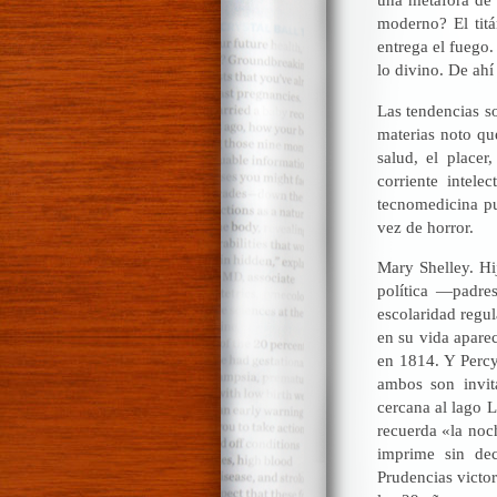
moderno? El tit
entrega el fuego.
lo divino. De ah
Las tendencias so
materias noto que
salud, el placer
corriente intele
tecnomedicina pu
vez de horror.
Mary Shelley. Hi
política —padre
escolaridad regul
en su vida apare
en 1814. Y Percy
ambos son invit
cercana al lago 
recuerda «la noc
imprime sin dec
Prudencias victo