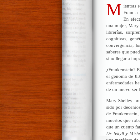
M
ientras 
Francia 
En efect
una mujer, Mary S
librerías, sorpr
cognitivas, gené
convergencia, l
saberes que pued
sino llegar a imp
¿Frankenstein? E
el genoma de 83
enfermedades her
de un nuevo ser 
Mary Shelley pro
sido por decenio
de Frankenstein,
muertos que roba
que un cuento fa
Dr Jekyll y Mis
una metáfora de 