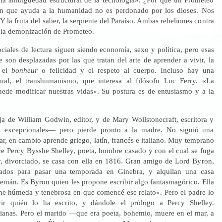
án que ayuda a la humanidad no es perdonado por los dioses. Nos
 Y la fruta del saber, la serpiente del Paraíso. Ambas rebeliones contra
í la demonización de Prometeo.
ciales de lectura siguen siendo economía, sexo y política, pero esas
 son desplazadas por las que tratan del arte de aprender a vivir, la
, el
bonheur
o felicidad y el respeto al cuerpo. Incluso hay una
ctual, el transhumanismo, que interesa al filósofo Luc Ferry. «La
ede modificar nuestras vidas». Su postura es de entusiasmo y a la
ja de William Godwin, editor, y de Mary Wollstonecraft, escritora y
s excepcionales— pero pierde pronto a la madre. No siguió una
ar, en cambio aprende griego, latín, francés e italiano. Muy temprano
ce Percy Bysshe Shelley, poeta, hombre casado y con el cual se fuga
, divorciado, se casa con ella en 1816. Gran amigo de Lord Byron,
ados para pasar una temporada en Ginebra, y alquilan una casa
Lemán. Es Byron quien les propone escribir algo fantasmagórico. Ella
he húmeda y tenebrosa en que comencé ese relato». Pero el padre lo
ir quién lo ha escrito, y dándole el prólogo a Percy Shelley.
rianas. Pero el marido —que era poeta, bohemio, muere en el mar, a