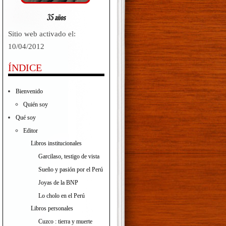
Sitio web activado el:
10/04/2012
ÍNDICE
Bienvenido
Quién soy
Qué soy
Editor
Libros institucionales
Garcilaso, testigo de vista
Sueño y pasión por el Perú
Joyas de la BNP
Lo cholo en el Perú
Libros personales
Cuzco : tierra y muerte