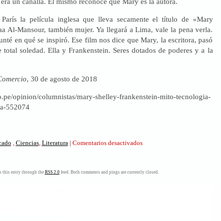
era un canalla. Él mismo reconoce que Mary es la autora.
París la película inglesa que lleva secamente el título de «Mary
aa Al-Mansour, también mujer. Ya llegará a Lima, vale la pena verla.
té en qué se inspiró. Ese film nos dice que Mary, la escritora, pasó
total soledad. Ella y Frankenstein. Seres dotados de poderes y a la
Comercio
, 30 de agosto de 2018
o.pe/opinion/columnistas/mary-shelley-frankenstein-mito-tecnologia-
ia-552074
en
icado
,
Ciencias
,
Literatura
|
Comentarios desactivados
Mary
Shelley:
Frankenstein,
 this entry through the
RSS 2.0
feed. Both comments and pings are currently closed.
mito
y
tecnología