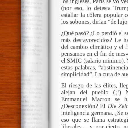
los ingleses, París se volv
(por eso, lo detesta Trum
estallar la cólera popular
los sobones, dirían “de lujo
¿Qué pasó? ¿Lo perdió el ser
más desfavorecidos? Le h
del cambio climático y el f
pensamos en el fin de mes»
el SMIC (salario mínimo). Y
estas palabras, “abstinencia
simplicidad”. La cura de au
El riesgo de las élites, l
alejan del pueblo (¡!)
Emmanuel Macron se ha
¿Desconexión? El
Die Zeit
inteligencia germana. ¿Se 
eso que se llama estrate
liberales —y por cierto, n