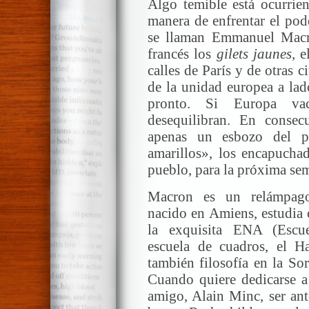
Algo temible está ocurrie
manera de enfrentar el pod
se llaman Emmanuel Macro
francés los
gilets jaunes,
el
calles de París y de otras
de la unidad europea a lad
pronto. Si Europa vac
desequilibran. En consec
apenas un esbozo del p
amarillos», los encapucha
pueblo, para la próxima se
Macron es un relámpago
nacido en Amiens, estudia 
la exquisita ENA (Escue
escuela de cuadros, el Ha
también filosofía en la So
Cuando quiere dedicarse a 
amigo, Alain Minc, ser ant