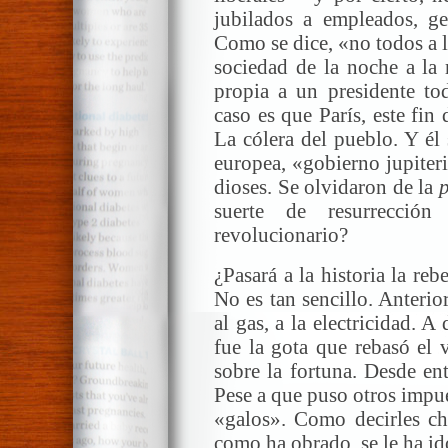
jubilados a empleados, ge
Como se dice, «no todos a l
sociedad de la noche a la 
propia a un presidente tod
caso es que París, este fin
La cólera del pueblo. Y él
europea, «gobierno jupiteri
dioses. Se olvidaron de la
suerte de resurrecció
revolucionario?
¿Pasará a la historia la re
No es tan sencillo. Anteri
al gas, a la electricidad. A
fue la gota que rebasó el
sobre la fortuna. Desde ent
Pese a que puso otros impues
«galos». Como decirles c
como ha obrado, se le ha id