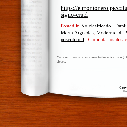
https://elmontonero.pe/col
signo-cruel
Posted in
No clasificado
,
Fatal
María Arguedas
,
Modernidad
,
P
poscolonial
|
Comentarios desac
You can follow any responses to this entry through 
closed.
Copy
th