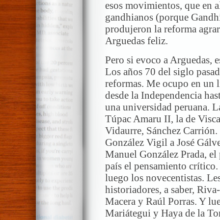
esos movimientos, que en 
gandhianos (porque Gandhi 
produjeron la reforma agrar
Arguedas feliz.
Pero si evoco a Arguedas, e
Los años 70 del siglo pasado
reformas. Me ocupo en un l
desde la Independencia has
una universidad peruana. La
Túpac Amaru II, la de Visc
Vidaurre, Sánchez Carrión. 
González Vigil a José Gálve
Manuel González Prada, el 
país el pensamiento crítico.
luego los novecentistas. Le
historiadores, a saber, Riv
Macera y Raúl Porras. Y lue
Mariátegui y Haya de la T