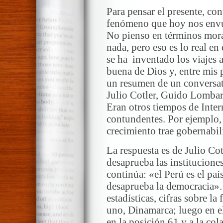
Para pensar el presente, con
fenómeno que hoy nos envue
No pienso en términos mora
nada, pero eso es lo real 
se ha inventado los viajes 
buena de Dios y, entre mis
un resumen de un conversat
Julio Cotler, Guido Lombard
Eran otros tiempos de Intern
contundentes. Por ejemplo,
crecimiento trae gobernabi
La respuesta es de Julio Co
desaprueba las institucione
continúa: «el Perú es el pa
desaprueba la democracia». 
estadísticas, cifras sobre l
uno, Dinamarca; luego en e
en la posición 61 y a la col