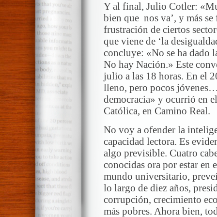
Y al final, Julio Cotler: «M
bien que nos va’, y más se 
frustración de ciertos secto
que viene de ‘la desigualda
concluye: «No se ha dado la
No hay Nación.» Este conve
julio a las 18 horas. En el
lleno, pero pocos jóvenes… 
democracia» y ocurrió en el
Católica, en Camino Real.
No voy a ofender la intelige
capacidad lectora. Es eviden
algo previsible. Cuatro cab
conocidas ora por estar en e
mundo universitario, preve
lo largo de diez años, presi
corrupción, crecimiento ec
más pobres. Ahora bien, t