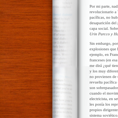
Por mi parte, nad
revolucionario a 
pacíficas, no hu
desaparición del 
capa social. Sob
Urin Parcco y H
Sin embargo, por 
explosiones que 
ejemplo, en Franc
franceses (en esa
me dirá ¿qué tien
y los muy diferen
no provienen de u
revuelta pacífica
son sobrepasados 
cuando el movimi
electricista, en 
les ponía los repr
propios dirigente
sistema soviético