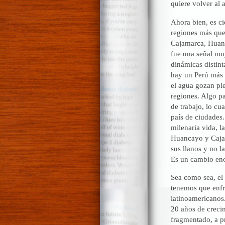
quiere volver al 
Ahora bien, es ci
regiones más que
Cajamarca, Huanc
fue una señal muy
dinámicas distint
hay un Perú más 
el agua gozan pl
regiones. Algo p
de trabajo, lo cu
país de ciudades
milenaria vida, l
Huancayo y Cajam
sus llanos y no l
Es un cambio eno
Sea como sea, el
tenemos que enfr
latinoamericanos
20 años de crecim
fragmentado, a pr