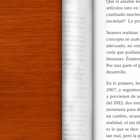
Que el amable le
artículos sino e
cambiado mucho? 
sociedad? Le pro
Seamos realistas 
concepto se usab
adecuado, no som
creía que podíam
ilusiones. Éramo
Por una parte el 
desarrollo.
En lo primero, h
2007, y seguimos
y provienen de un
del INEI, dos tom
monetaria pasa d
un cambio, acaso
realidad, el tan 
es lo que se dice
tan mal, pero la 