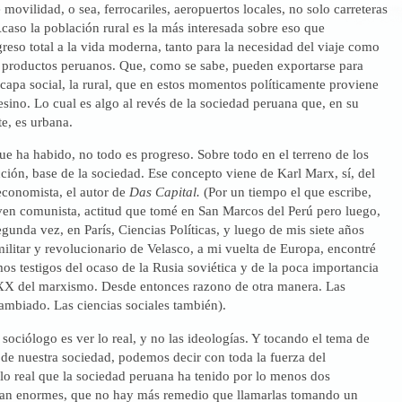
 movilidad, o sea, ferrocariles, aeropuertos locales, no solo carreteras
Acaso la población rural es la más interesada sobre eso que
ngreso total a la vida moderna, tanto para la necesidad del viaje como
os productos peruanos. Que, como se sabe, pueden exportarse para
capa social, la rural, que en estos momentos políticamente proviene
ino. Lo cual es algo al revés de la sociedad peruana que, en su
e, es urbana.
e ha habido, no todo es progreso. Sobre todo en el terreno de los
ión, base de la sociedad. Ese concepto viene de Karl Marx, sí, del
economista, el autor de
Das Capital.
(Por un tiempo el que escribe,
oven comunista, actitud que tomé en San Marcos del Perú pero luego,
gunda vez, en París, Ciencias Políticas, y luego de mis siete años
ilitar y revolucionario de Velasco, a mi vuelta de Europa, encontré
s testigos del ocaso de la Rusia soviética y de la poca importancia
o XX del marxismo. Desde entonces razono de otra manera. Las
ambiado. Las ciencias sociales también).
 sociólogo es ver lo real, y no las ideologías. Y tocando el tema de
de nuestra sociedad, podemos decir con toda la fuerza del
lo real que la sociedad peruana ha tenido por lo menos dos
tan enormes, que no hay más remedio que llamarlas tomando un