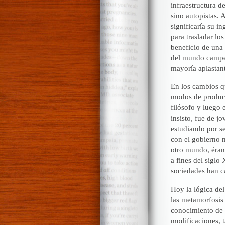
infraestructura de
sino autopistas. 
significaría su i
para trasladar l
beneficio de una 
del mundo campes
mayoría aplastant
En los cambios qu
modos de producc
filósofo y luego 
insisto, fue de j
estudiando por se
con el gobierno m
otro mundo, éramo
a fines del sigl
sociedades han c
Hoy la lógica del
las metamorfosis 
conocimiento de 
modificaciones, 