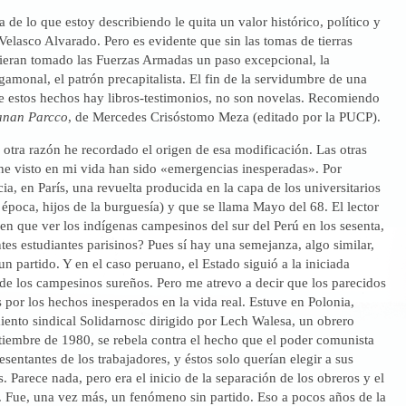
a de lo que estoy describiendo le quita un valor histórico, político y
Velasco Alvarado. Pero es evidente que sin las tomas de tierras
bieran tomado las Fuerzas Armadas un paso excepcional, la
gamonal, el patrón precapitalista. El fin de la servidumbre de una
re estos hechos hay libros-testimonios, no son novelas. Recomiendo
anan Parcco
, de Mercedes Crisóstomo Meza (editado por la PUCP).
otra razón he recordado el origen de esa modificación. Las otras
he visto en mi vida han sido «emergencias inesperadas». Por
ia, en París, una revuelta producida en la capa de los universitarios
 época, hijos de la burguesía) y que se llama Mayo del 68. El lector
en que ver los indígenas campesinos del sur del Perú en los sesenta,
tes estudiantes parisinos? Pues sí hay una semejanza, algo similar,
n partido. Y en el caso peruano, el Estado siguió a la iniciada
 de los campesinos sureños. Pero me atrevo a decir que los parecidos
por los hechos inesperados en la vida real. Estuve en Polonia,
ento sindical Solidarnosc dirigido por Lech Walesa, un obrero
setiembre de 1980, se rebela contra el hecho que el poder comunista
esentantes de los trabajadores, y éstos solo querían elegir a sus
s. Parece nada, pero era el inicio de la separación de los obreros y el
. Fue, una vez más, un fenómeno sin partido. Eso a pocos años de la