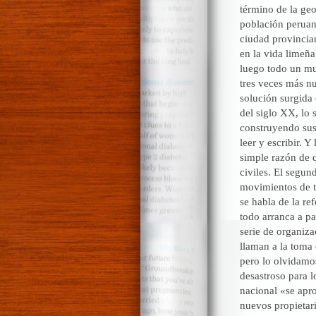
término de la geo
población peruana
ciudad provincia
en la vida limeña
luego todo un mun
tres veces más n
solución surgida
del siglo XX, lo 
construyendo sus 
leer y escribir. 
simple razón de q
civiles. El segun
movimientos de to
se habla de la r
todo arranca a p
serie de organiza
llaman a la toma
pero lo olvidamos
desastroso para l
nacional «se apr
nuevos propietari