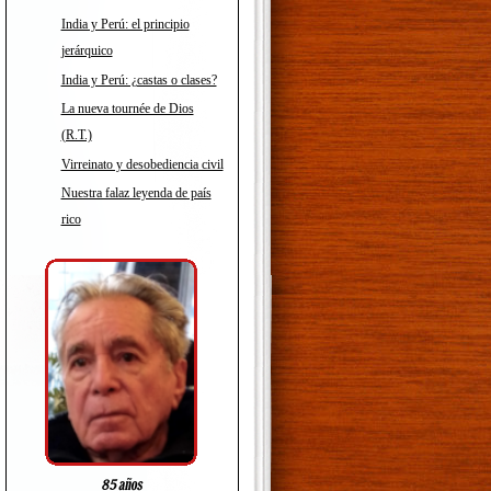
India y Perú: el principio
jerárquico
India y Perú: ¿castas o clases?
La nueva tournée de Dios
(R.T.)
Virreinato y desobediencia civil
Nuestra falaz leyenda de país
rico