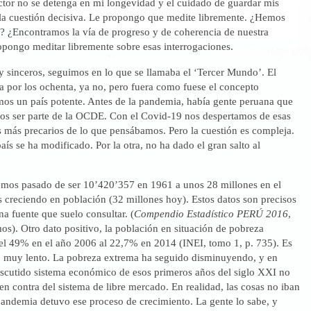
ctor no se detenga en mi longevidad y el cuidado de guardar mis
n la cuestión decisiva. Le propongo que medite libremente. ¿Hemos
¿Encontramos la vía de progreso y de coherencia de nuestra
pongo meditar libremente sobre esas interrogaciones.
y sinceros, seguimos en lo que se llamaba el ‘Tercer Mundo’. El
a por los ochenta, ya no, pero fuera como fuese el concepto
os un país potente. Antes de la pandemia, había gente peruana que
os ser parte de la OCDE. Con el Covid-19 nos despertamos de esas
s más precarios de lo que pensábamos. Pero la cuestión es compleja.
país se ha modificado. Por la otra, no ha dado el gran salto al
emos pasado de ser 10’420’357 en 1961 a unos 28 millones en el
 creciendo en población (32 millones hoy). Estos datos son precisos
a fuente que suelo consultar. (
Compendio Estadístico PERÚ 2016
,
os). Otro dato positivo, la población en situación de pobreza
el 49% en el año 2006 al 22,7% en 2014 (INEI, tomo 1, p. 735). Es
 muy lento. La pobreza extrema ha seguido disminuyendo, y en
discutido sistema económico de esos primeros años del siglo XXI no
 en contra del sistema de libre mercado. En realidad, las cosas no iban
pandemia detuvo ese proceso de crecimiento. La gente lo sabe, y