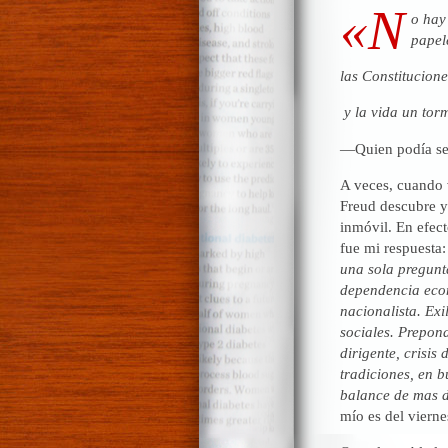
«N
o hay
p
las Constitucione
y la vida un tor
—Quien podía se
A veces, cuando v
Freud descubre y 
inmóvil. En efect
fue mi respuesta:
una sola pregunt
dependencia econ
nacionalista. Exil
sociales. Prepond
dirigente, crisis
tradiciones, en b
balance de mas d
mío es del viern