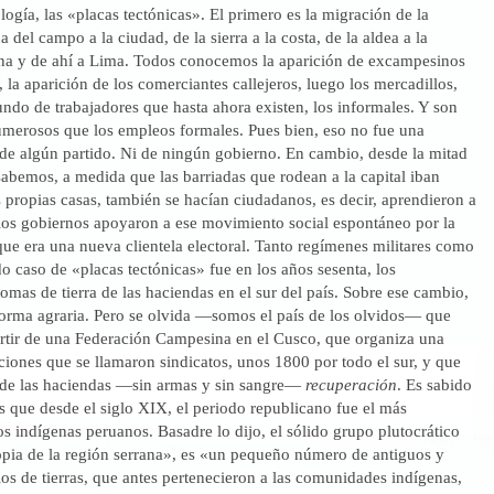
logía, las «placas tectónicas». El primero es la migración de la
 del campo a la ciudad, de la sierra a la costa, de la aldea a la
na y de ahí a Lima. Todos conocemos la aparición de excampesinos
, la aparición de los comerciantes callejeros, luego los mercadillos,
do de trabajadores que hasta ahora existen, los informales. Y son
umerosos que los empleos formales. Pues bien, eso no fue una
 de algún partido. Ni de ningún gobierno. En cambio, desde la mitad
sabemos, a medida que las barriadas que rodean a la capital iban
propias casas, también se hacían ciudadanos, es decir, aprendieron a
Y los gobiernos apoyaron a ese movimiento social espontáneo por la
ue era una nueva clientela electoral. Tanto regímenes militares como
do caso de «placas tectónicas» fue en los años sesenta, los
mas de tierra de las haciendas en el sur del país. Sobre ese cambio,
eforma agraria. Pero se olvida —somos el país de los olvidos— que
artir de una Federación Campesina en el Cusco, que organiza una
ciones que se llamaron sindicatos, unos 1800 por todo el sur, y que
 de las haciendas —sin armas y sin sangre—
recuperación
. Es sabido
 que desde el siglo XIX, el periodo republicano fue el más
os indígenas peruanos. Basadre lo dijo, el sólido grupo plutocrático
opia de la región serrana», es «un pequeño número de antiguos y
os de tierras, que antes pertenecieron a las comunidades indígenas,