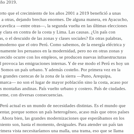
año 2019.
erto que el crecimiento de los años 2001 a 2019 benefició a unas
 a otras, dejando brechas enormes. De alguna manera, en Ayacucho,
avelica —entre otras—, la segunda vuelta en las últimas elecciones
 clara en contra de la costa y Lima. Las causas. ¿Un país con
as, o el descuido de las zonas y clases sociales? En otras palabras,
moderno que el otro Perú. Como sabemos, de la energía eléctrica y
enamente los peruanos en la modernidad, pero no en otras zonas y
arecido ocurre con los empleos, se producen nuevas infraestructuras
al provoca las emigraciones internas. Y de ese modo el Perú es hoy un
. Somos un país urbano. Y además costeño. Por primera vez en la
as grandes cuencas de la zona de la sierra —Puno, Arequipa,
arca— no son el lugar de mayor población sino la costa, acaso por
as montañas andinas. País vuelto urbano y costero. País de ciudades.
rme, con diversas consecuencias.
 Perú actual es un mundo de necesidades distintas. Es el mundo que
entar, porque somos un país heterogéneo, acaso más que otros países
. Ahora bien, las grandes modernizaciones que esperábamos en los
iento son, hasta el momento, desiguales. Para atender un país tan
imera vista necesitaríamos una malla, una trama, eso que se llama