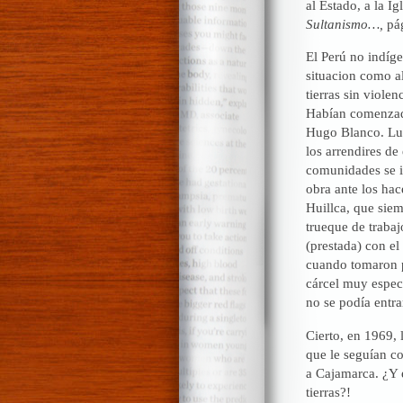
al Estado, a la Ig
Sultanismo…,
pág
El Perú no indíge
situacion como al
tierras sin viole
Habían comenzado
Hugo Blanco. Lueg
los arrendires de 
comunidades se i
obra ante los ha
Huillca, que siem
trueque de trabaj
(prestada) con el
cuando tomaron pr
cárcel muy especi
no se podía entra
Cierto, en 1969, 
que le seguían c
a Cajamarca. ¿Y e
tierras?!