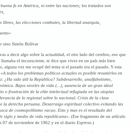
 buena fe en América, ni entre las naciones; los tratados son
apeles,
s libros, las elecciones combates, la libertad anarquía,
mento»
r sino Simón Bolívar
as a decir algo sobre la actualidad, el otro lado del cerebro, eso que
llamaba el inconsciente, te dice que vives en un país más bien
o, alguna vez me ocupé del tema si el pasado era el pasado. Y esta
 «
A todos los problemas políticos actuales es posible resumirlos en
a: ¿Ha sido útil la República? Subdesarrollo, analfabetismo,
ómica. Bajos niveles de vida (…), ausencia de un gran ideal
io o frustración de la elite intelectual refugiada en las utopías
erancia de lo regional sobre lo nacional. Crisis de la clase
 de la derecha peruana. Desarraigo espiritual colectivo evitando las
usca de cosmopolitismo vacuo. Esto y mas es el resultado del
e siglo y medio de vida republicana
». (Ese fragmento de un artículo
es 07 de noviembre de 1962 y en el diario
Expreso
.)