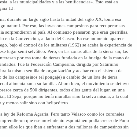
lesia, a las municipalidades y a las benificencias». Esto está en
ina 13.
na, durante un largo siglo hasta la mitad del siglo XX, toma esa
go natural. Por eso, las invasiones campesinas para recuperar sus
ncia sorprendieron al país. Al comienzo pensaron que eran guerrillas.
 en la Convención, al lado del Cusco. En ese momento aparece
o, bajo el control de los militares (1962) se acaba la experiencia de
ese lugar semi selvático. Pero, en las zonas altas de la sierra sur, las
nteresan por esa toma de tierras fundada en la huelga de la mano de
cendados. Fue la Federación Campesina, dirigida por Saturnino
bra la misma semilla de organización y acabar con el sistema de
o de los campesinos (el pongaje) a cambio de un lote de tierra
 cual alimentaban a su familia. Ahora bien, el movimiento se detuvo
esos cerca de 500 dirigentes, todos ellos gente del lugar, en una
al, El Sepa, porque no tenía murallas sino la selva misma, a la cual
r y menos salir sino con helipcótero.
la ley de Reforma Agraria. Pero tanto Velasco como los coroneles
omprendieron que ese movimiento espontáneo podía crecer de Puno
ran ellos los que iban a enfrentar a dos millones de campesinos sin