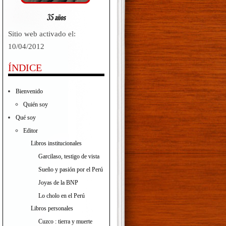
Sitio web activado el:
10/04/2012
ÍNDICE
Bienvenido
Quién soy
Qué soy
Editor
Libros institucionales
Garcilaso, testigo de vista
Sueño y pasión por el Perú
Joyas de la BNP
Lo cholo en el Perú
Libros personales
Cuzco : tierra y muerte