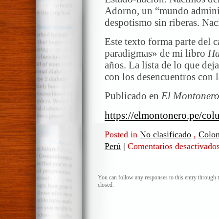
Adorno, un “mundo administ
despotismo sin riberas. Nac
Este texto forma parte del c
paradigmas» de mi libro
Ha
años. La lista de lo que de
con los desencuentros con la
Publicado en
El Montonero
https://elmontonero.pe/col
Posted in
No clasificado
,
Colon
Perú
|
Comentarios desactivado
You can follow any responses to this entry through 
closed.