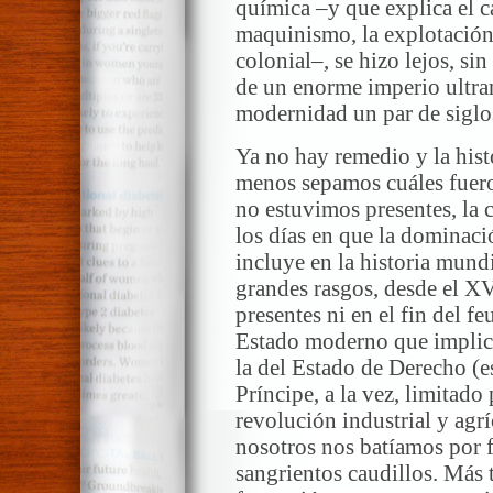
química –y que explica el c
maquinismo, la explotación d
colonial–, se hizo lejos, si
de un enorme imperio ultra
modernidad un par de siglos
Ya no hay remedio y la histo
menos sepamos cuáles fuero
no estuvimos presentes, la 
los días en que la dominaci
incluye en la historia mundi
grandes rasgos, desde el XV
presentes ni en el fin del f
Estado moderno que implicó
la del Estado de Derecho (es
Príncipe, a la vez, limitado
revolución industrial y agr
nosotros nos batíamos por f
sangrientos caudillos. Más 