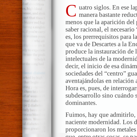
C
uatro siglos. En ese l
manera bastante reduct
menos que la aparición del 
saber racional, el necesari
es, los prerrequisitos para 
que va de Descartes a la En
produce la instauración de 
intelectuales de la modernida
decir, el inicio de esa diná
sociedades del “centro” gua
aventajándolas en relación a
Hora es, pues, de interroga
subdesarrollo sino cuándo s
dominantes.
Fuimos, hay que admitirlo, 
naciente modernidad. Los 
proporcionaron los metales
que, entre otras cosas, se p