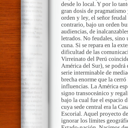
desde lo local. Y por lo tan
gran dosis de pragmatismo 
orden y ley, el señor feudal
contrario, bajo un orden bu
audiencias, de inalcanzable
letrados. No feudales, sino u
cuna. Si se repara en la ext
dificultad de las comunica
Virreinato del Perú coincide
América del Sur), se podrá 
serie interminable de media
brecha enorme que la cerró l
influencias. La América esp
signo transoceánico y regali
bajo la cual fue el espacio
cuya sede central era la Cas
Escorial. Aquel proyecto de
ignorar los límites geográfi
Estado-nación. Nacimos dent