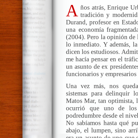
A
ños atrás, Enrique U
tradición y modernid
Durand, profesor en Estado
una economía fragmentada:
(2004). Pero la opinión de 
lo inmediato. Y además, la
dicen los estudiosos. Admit
me hacía pensar en el tráf
un asunto de ex presidentes
funcionarios y empresarios 
Una vez más, nos queda
sistemas para delinquir l
Matos Mar, tan optimista, 
ocurrió que uno de los
podredumbre desde el nivel 
No sabíamos hasta qué pun
abajo, el lumpen, sino arr
era un asunto de uno que o