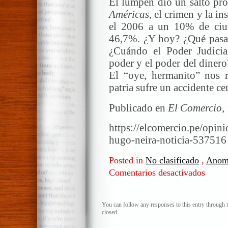
El lumpen dio un salto pr
Américas
, el crimen y la 
el 2006 a un 10% de ciud
46,7%. ¿Y hoy? ¿Qué pasa 
¿Cuándo el Poder Judicia
poder y el poder del dinero
El “oye, hermanito” nos r
patria sufre un accidente ce
Publicado en
El Comercio,
https://elcomercio.pe/opin
hugo-neira-noticia-537516
Posted in
No clasificado
,
Anom
Comentarios desactivados
en
«Oye,
hermani
You can follow any responses to this entry through 
closed.