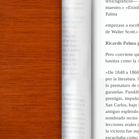
lexicográficos— 
maestro.» «Existí
Palma
empezase a escrib
de Walter Scott.»
Ricardo Palma p
Pero conviene qu
bautiza como la 
«De 1848 a 1860 se
por la literatura
lo prematuro de 
garantías. Fundá
prestigio, impuls
San Carlos, bajo 
antiguo esplendo
nombrado rector 
lecciones orales 
la victoria fue s
escuchaba como u