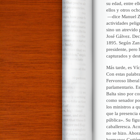
su edad, entre el
ellos y otros oc
—dice Manuel Zan
actividades pelig
sino un atrevido p
José Gálvez. Deci
1895. Según Zanut
presidente, pero 
capturados y dest
Más tarde, es Ví
Con estas palabra
Fervoroso liberal
parlamentario. Es
Balta sino por co
como senador por
los ministros a q
que la presencia 
pública». Su figu
caballeresca. Ac
no se hizo. Ahora
hermanos Gutiérre