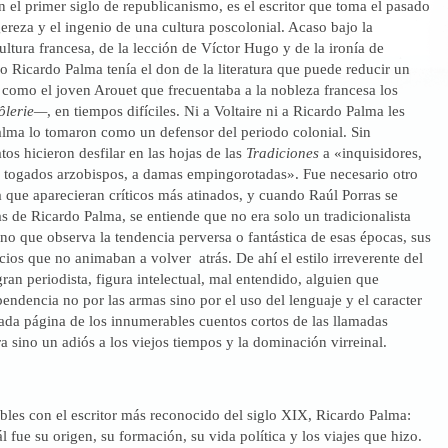
 el primer siglo de republicanismo, es el escritor que toma el pasado
gereza y el ingenio de una cultura poscolonial. Acaso bajo la
cultura francesa, de la lección de Víctor Hugo y de la ironía de
ño Ricardo Palma tenía el don de la literatura que puede reducir un
, como el joven Arouet que frecuentaba a la nobleza francesa los
ôlerie—
, en tiempos difíciles. Ni a Voltaire ni a Ricardo Palma les
alma lo tomaron como un defensor del periodo colonial. Sin
tos hicieron desfilar en las hojas de las
Tradiciones
a «inquisidores,
s, togados arzobispos, a damas empingorotadas». Fue necesario otro
a que aparecieran críticos más atinados, y cuando Raúl Porras se
s de Ricardo Palma, se entiende que no era solo un tradicionalista
no que observa la tendencia perversa o fantástica de esas épocas, sus
icios que no animaban a volver atrás. De ahí el estilo irreverente del
ran periodista, figura intelectual, mal entendido, alguien que
pendencia no por las armas sino por el uso del lenguaje y el caracter
ada página de los innumerables cuentos cortos de las llamadas
a sino un adiós a los viejos tiempos y la dominación virreinal.
les con el escritor más reconocido del siglo XIX, Ricardo Palma:
l fue su origen, su formación, su vida política y los viajes que hizo.