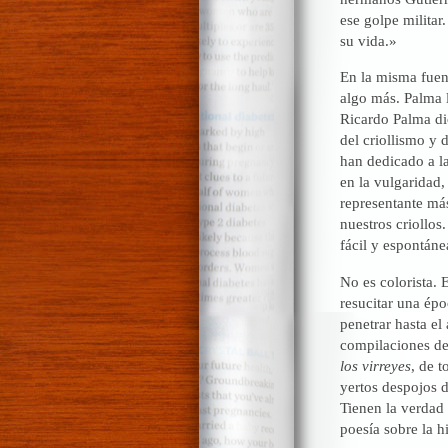
ese golpe militar
su vida.»
En la misma fuen
algo más. Palma l
Ricardo Palma dic
del criollismo y 
han dedicado a la
en la vulgaridad,
representante más
nuestros criollos.
fácil y espontáne
No es colorista. 
resucitar una ép
penetrar hasta el
compilaciones de
los virreyes
, de t
yertos despojos 
Tienen la verdad 
poesía sobre la h