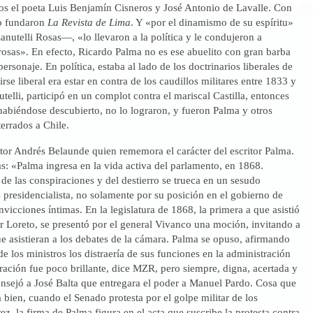
los el poeta Luis Benjamín Cisneros y José Antonio de Lavalle. Con
ho fundaron
La Revista de Lima
. Y «por el dinamismo de su espíritu»
utelli Rosas—, «lo llevaron a la política y le condujeron a
rosas». En efecto, Ricardo Palma no es ese abuelito con gran barba
ersonaje. En política, estaba al lado de los doctrinarios liberales de
rse liberal era estar en contra de los caudillos militares entre 1833 y
elli, participó en un complot contra el mariscal Castilla, entonces
habiéndose descubierto, no lo lograron, y fueron Palma y otros
errados a Chile.
ctor Andrés Belaunde quien rememora el carácter del escritor Palma.
s: «Palma ingresa en la vida activa del parlamento, en 1868.
 de las conspiraciones y del destierro se trueca en un sesudo
 presidencialista, no solamente por su posición en el gobierno de
nvicciones íntimas. En la legislatura de 1868, la primera a que asistió
 Loreto, se presentó por el general Vivanco una moción, invitando a
ue asistieran a los debates de la cámara. Palma se opuso, afirmando
de los ministros los distraería de sus funciones en la administración
ración fue poco brillante, dice MZR, pero siempre, digna, acertada y
onsejó a José Balta que entregara el poder a Manuel Pardo. Cosa que
 bien, cuando el Senado protesta por el golpe militar de los
z, la firma de Palma figura en el acta que suscribe la protesta contra