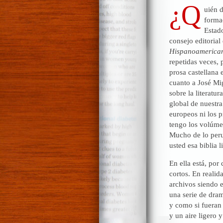
¿Q
uién 
formac
Estad
consejo editorial
Hispanoamerica
repetidas veces, 
prosa castellana 
cuanto a José Mi
sobre la literatu
global de nuestra
europeos ni los 
tengo los volúme
Mucho de lo peru
usted esa biblia li
En ella está, por 
cortos. En realid
archivos siendo 
una serie de dram
y como si fueran 
y un aire ligero 