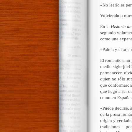
«No leerlo es pe
Volviendo a nue
En la
Historia de
segundo volumen,
como una expansi
«Palma y el arte d
El romanticismo p
medio siglo [del 
permanecer olvid
quien no sólo su
que conformaron
que llegó a ser u
como en España.»
«Puede decirse, s
de la prosa romá
origen y verdader
tradiciones —poesí