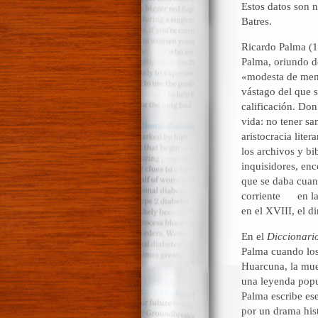
Estos datos son 
Batres.
Ricardo Palma (1
Palma, oriundo d
«modesta de mene
vástago del que s
calificación. Don
vida: no tener sa
aristocracia lite
los archivos y bi
inquisidores, enc
que se daba cuan
corriente en las 
en el XVIII, el di
En el
Diccionari
Palma cuando los
Huarcuna, la mue
una leyenda popu
Palma escribe es
por un drama his