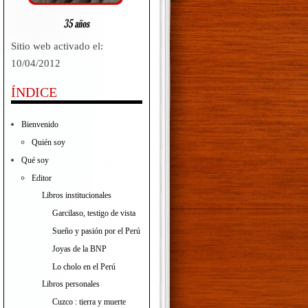
Sitio web activado el:
10/04/2012
ÍNDICE
Bienvenido
Quién soy
Qué soy
Editor
Libros institucionales
Garcilaso, testigo de vista
Sueño y pasión por el Perú
Joyas de la BNP
Lo cholo en el Perú
Libros personales
Cuzco : tierra y muerte