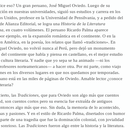
dice eso? Un gran peruano, José Miguel Oviedo. Luego de su
ión en nuestras universidades, siguió sus estudios y carrera en los
os Unidos, profesor en la Universidad de Pensilvania, y a pedido del
 de Alianza Editorial, se logra una
Historia de la Literatura
na
, en cuatro volúmenes. El peruano Ricardo Palma aparece
por ejemplo, en la expansión romántica en el continente. O en la
en América, en la poesía, los relatos que llamó «tradiciones». En
guel Oviedo, no volvió nunca al Perú, pero dejó un monumento
ra del continente que habla y piensa en castellano, es el mejor estudio
 cultura literaria. Y nadie que yo sepa se ha animado —ni los
profesores norteamericanos— a hacer otra. Por mi parte, como viajo
nes en los diversos lugares en que nos quedamos por temporadas.
ano está en las miles de páginas de Oviedo. Amable lector ¿conoce
teraria?
cierto, las
Tradiciones
, que para Oviedo son algo más que cuentos
ad, son cuentos cortos pero su esencia fue extraída de antiguos
entonces algo más que eso. Sin duda, la memoria de lo acontecido,
as y pasiones. Y en el estilo de Ricardo Palma, disertados con humor
parte de una tragedia que fue la dominación colonial, con jovialidad
y sonrioso. Las
Tradiciones
fueron algo entre la historia y la literatura.