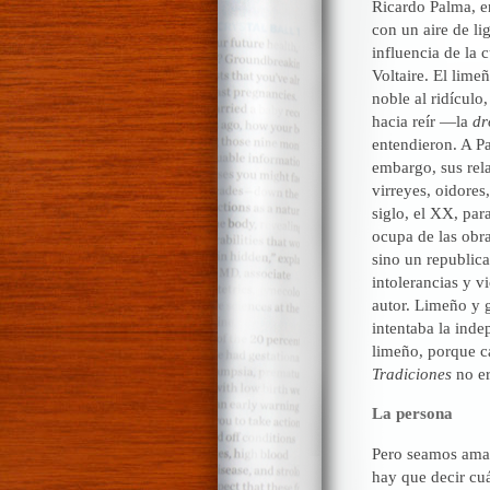
Ricardo Palma, en
con un aire de li
influencia de la 
Voltaire. El lime
noble al ridículo
hacia reír —la
dr
entendieron. A P
embargo, sus rela
virreyes, oidore
siglo, el XX, par
ocupa de las obra
sino un republica
intolerancias y v
autor. Limeño y g
intentaba la inde
limeño, porque c
Tradiciones
no er
La persona
Pero seamos amab
hay que decir cuá