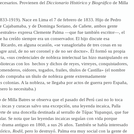
necesarios. Provienen del
Diccionario Histórico y Biográfico
de Milla
833-1919). Nace en Lima el 7 de febrero de 1833. Hijo de Pedro
e Cajabamaba, y de Dominga Soriano, de Cañete, ambos gente
strales» expresa Clemente Palma —que fue también escritor—, el
e ha creído siempre era un conservador. El hijo discute esa
 Ricardo, en alguna ocasión, «se vanagloriaba de tres cosas en su
ngre azul, de no ser coronel y de no ser doctor». Él formó su propia
raria, «sus credenciales de nobleza intelectual las hizo manipulando en
bliotecas con los hechos y dichos de reyes, virreyes, conquistadores,
omenderos, oidores, togados, frailes, títulos de Castilla» (el nombre
do compraba un título de nobleza gente extremadamente
colonias. A la nobleza, se llegaba por actos de guerra pero España,
nero lo necesitaba.)
o
de Milla Batres se observa que el pasado del Perú casi no lo toca
 incas y curacas salvo una excepción, una leyenda incaica, Palla
rte de una doncella destinada al serrallo de Túpac Yupanqui, que fue
lar. Se nota que las leyendas incaicas seguían con vida porque
e drama antiguo en 1860, a sus 26 años. También se había interesado
tórico,
Rodil
, pero lo destruyó. Palma era muy social con la gente de