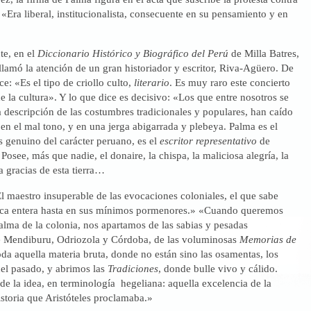
. «Era liberal, institucionalista, consecuente en su pensamiento y en
te, en el
Diccionario Histórico y Biográfico del Perú
de Milla Batres,
lamó la atención de un gran historiador y escritor, Riva-Agüero. De
e: «Es el tipo de criollo culto,
literario
. Es muy raro este concierto
de la cultura». Y lo que dice es decisivo: «Los que entre nosotros se
 descripción de las costumbres tradicionales y populares, han caído
 en el mal tono, y en una jerga abigarrada y plebeya. Palma es el
 genuino del carácter peruano, es el
escritor representativo
de
 Posee, más que nadie, el donaire, la chispa, la maliciosa alegría, la
a gracias de esta tierra…
El maestro insuperable de las evocaciones coloniales, el que sabe
oca entera hasta en sus mínimos pormenores.» «Cuando queremos
 alma de la colonia, nos apartamos de las sabias y pesadas
 Mendiburu, Odriozola y Córdoba, de las voluminosas
Memorias de
oda aquella materia bruta, donde no están sino las osamentas, los
del pasado, y abrimos las
Tradiciones
, donde bulle vivo y cálido.
de la idea, en terminología hegeliana: aquella excelencia de la
istoria que Aristóteles proclamaba.»