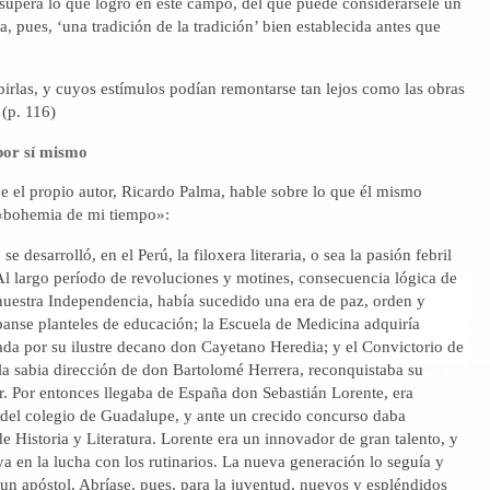
supera lo que logró en este campo, del que puede considerársele un
a, pues, ‘una tradición de la tradición’ bien establecida antes que
irlas, y cuyos estímulos podían remontarse tan lejos como las obras
 (p. 116)
or sí mismo
e el propio autor, Ricardo Palma, hable sobre lo que él mismo
«bohemia de mi tiempo»:
 desarrolló, en el Perú, la filoxera literaria, o sea la pasión febril
. Al largo período de revoluciones y motines, consecuencia lógica de
nuestra Independencia, había sucedido una era de paz, orden y
banse planteles de educación; la Escuela de Medicina adquiría
ada por su ilustre decano don Cayetano Heredia; y el Convictorio de
la sabia dirección de don Bartolomé Herrera, reconquistaba su
r. Por entonces llegaba de España don Sebastián Lorente, era
del colegio de Guadalupe, y ante un crecido concurso daba
de Historia y Literatura. Lorente era un innovador de gran talento, y
uya en la lucha con los rutinarios. La nueva generación lo seguía y
n apóstol. Abríase, pues, para la juventud, nuevos y espléndidos