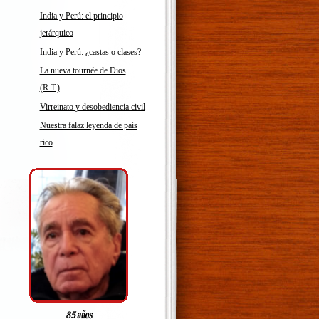
India y Perú: el principio
jerárquico
India y Perú: ¿castas o clases?
La nueva tournée de Dios
(R.T.)
Virreinato y desobediencia civil
Nuestra falaz leyenda de país
rico