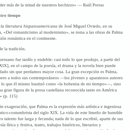
rder más de la mitad de nuestros hechizos» — Raúl Porras
stro tiempo
 la literatura hispanoamericana
de José Miguel Oviedo, en su
 «Del romanticismo al modernismo», se toma a las obras de Palma
ón romántica en el continente.
e la tradición.
eruano fue tardío y endeble: casi todo lo que produjo, a partir del
XIX], en el campo de la poesía, el drama y la novela bien puede
ado sin que perdamos mayor cosa. La gran excepción es Palma,
pero a todos sus contemporáneos —los jóvenes y aparatosos autores
 lo que él mismo bautizó como «la bohemia de mi tiempo»—, sino
na gran figura de la prosa castellana reconocida tanto en América
 (p. 115)
in exageración, que Palma es la expresión más artística e ingeniosa
ntico-costumbrista del siglo XIX. La vida de este limeño de humilde
o talento fue larga y fecunda; nada de lo que escribió, aparte de sus
a lírica y festiva, teatro, trabajos históricos, literarios y