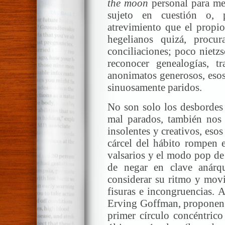
the moon
personal para me
sujeto en cuestión o, 
atrevimiento que el propi
hegelianos quizá, procura
conciliaciones; poco nietzs
reconocer genealogías, tr
anonimatos generosos, esos
sinuosamente paridos.
No son solo los desbordes 
mal parados, también nos 
insolentes y creativos, esos
cárcel del hábito rompen e
valsarios y el modo pop de l
de negar en clave anárqu
considerar su ritmo y movi
fisuras e incongruencias. 
Erving Goffman, proponen d
primer círculo concéntrico