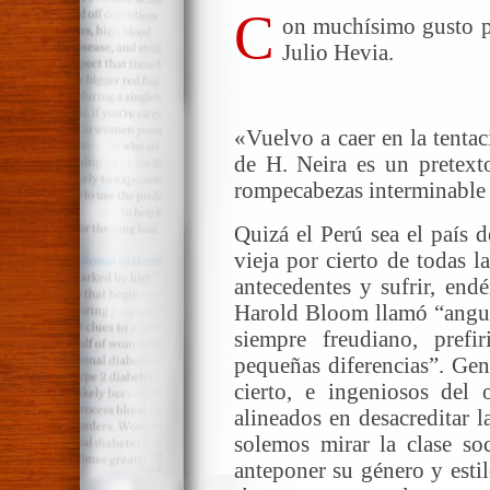
C
on muchísimo gusto p
Julio Hevia.
«Vuelvo a caer en la tenta
de H. Neira es un pretext
rompecabezas interminable d
Quizá el Perú sea el país 
vieja por cierto de todas l
antecedentes y sufrir, end
Harold Bloom llamó “angust
siempre freudiano, prefi
pequeñas diferencias”. Ge
cierto, e ingeniosos del
alineados en desacreditar l
solemos mirar la clase soc
anteponer su género y esti