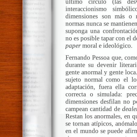
último círculo (las de
interaccionismo simbóli
dimensiones son más o m
normas nunca se mantienen 
suponga una confrontación
no es posible tapar con el 
paper
moral e ideológico.
Fernando Pessoa que, como 
durante su devenir literar
gente anormal y gente loca.
sujeto normal como el lo
adaptación, fuera ella cor
correcta o simulada: pre
dimensiones desfilan no po
campean cantidad de
deale
Restan los anormales, en q
se tornan atípicos, anómalos
en el mundo se puede afirm