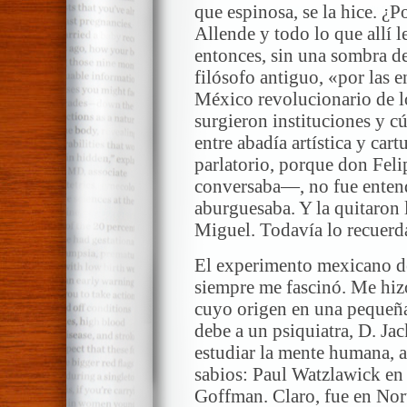
que espinosa, se la hice. ¿
Allende y todo lo que allí 
entonces, sin una sombra d
filósofo antiguo, «por las 
México revolucionario de l
surgieron instituciones y c
entre abadía artística y car
parlatorio, porque don Feli
conversaba—, no fue enten
aburguesaba. Y la quitaron 
Miguel. Todavía lo recuerd
El experimento mexicano d
siempre me fascinó. Me hizo
cuyo origen en una pequeña
debe a un psiquiatra, D. Ja
estudiar la mente humana, a
sabios: Paul Watzlawick en
Goffman. Claro, fue en Nor