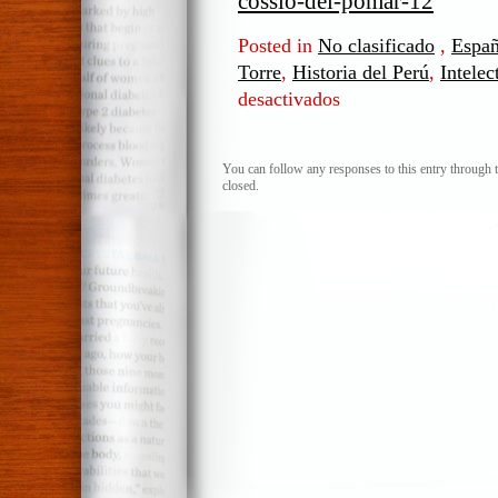
cossio-del-pomar-12
Posted in
No clasificado
,
Espa
Torre
,
Historia del Perú
,
Intelec
desactivados
en
Viaje
en
torno
You can follow any responses to this entry through 
closed.
a
Felipe
Cossío
del
Pomar
*
(1/2)