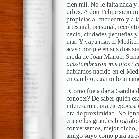
cien mil. No le falta nada y
urbes. A don Felipe siempre 
propicias al encuentro y a l
artesanal, personal, recol
nació, ciudades pequeñas y 
mar. Y vaya mar, el Medite
acaso porque en sus días so
moda de Joan Manuel Serra
acostumbraron mis ojos / c
habíamos nacido en el Medi
en cambio, cuánto lo amam
¿Cómo fue a dar a Gandía d
conocer? De saber quién era
interesarme, ora en épocas,
ora de proximidad. No igno
era de los grandes biógraf
conversamos, mejor dicho, 
amigo suyo como para atrev