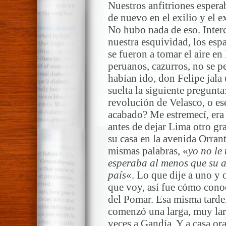
Nuestros anfitriones espera
de nuevo en el exilio y el e
No hubo nada de eso. Inter
nuestra esquividad, los esp
se fueron a tomar el aire en 
peruanos, cazurros, no se 
habían ido, don Felipe jala 
suelta la siguiente pregunta
revolución de Velasco, o ese
acabado? Me estremecí, er
antes de dejar Lima otro gr
su casa en la avenida Orrant
mismas palabras, «
yo no le
esperaba al menos que su a
país
«. Lo que dije a uno y o
que voy, así fue cómo cono
del Pomar. Esa misma tarde,
comenzó una larga, muy la
veces a Gandía. Y a casa or