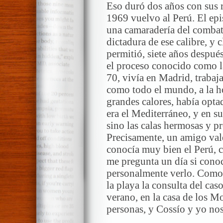
Eso duró dos años con sus r
1969 vuelvo al Perú. El ep
una camaradería del combate
dictadura de ese calibre, y
permitió, siete años despué
el proceso conocido como la
70, vivía en Madrid, trabaj
como todo el mundo, a la h
grandes calores, había opta
era el Mediterráneo, y en su
sino las calas hermosas y p
Precisamente, un amigo va
conocía muy bien el Perú, 
me pregunta un día si conoc
personalmente verlo. Como l
la playa la consulta del cas
verano, en la casa de los M
personas, y Cossío y yo no