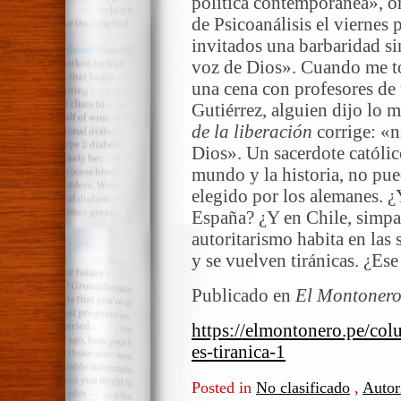
política contemporánea», o
de Psicoanálisis el viernes 
invitados una barbaridad si
voz de Dios». Cuando me to
una cena con profesores de 
Gutiérrez, alguien dijo lo 
de la liberación
corrige: «n
Dios». Un sacerdote católic
mundo y la historia, no pue
elegido por los alemanes. 
España? ¿Y en Chile, simpat
autoritarismo habita en las
y se vuelven tiránicas. ¿Es
Publicado en
El Montoner
https://elmontonero.pe/col
es-tiranica-1
Posted in
No clasificado
,
Autor