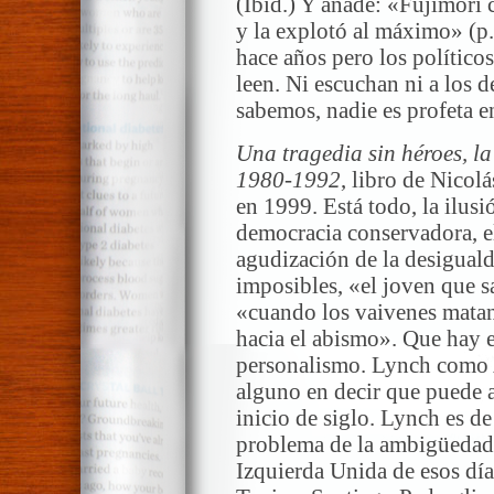
(Ibid.) Y añade: «Fujimori 
y la explotó al máximo» (p.
hace años pero los políticos
leen. Ni escuchan ni a los 
sabemos, nadie es profeta en
Una tragedia sin héroes, l
1980-1992
, libro de Nicol
en 1999. Está todo, la ilusió
democracia conservadora, el
agudización de la desigualda
imposibles, «el joven que s
«cuando los vaivenes matan
hacia el abismo». Que hay e
personalismo. Lynch como 
alguno en decir que puede a
inicio de siglo. Lynch es d
problema de la ambigüedad i
Izquierda Unida de esos dí