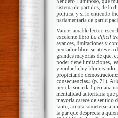
Sendero Luminoso, que muc
sistema de partidos, de la d
política, y si lo entiendo b
parlamentaria de participac
Vamos amable lector, escuc
excelente libro
La difícil t
avances, limitaciones y con
pensador libre, se atreve a 
grandes mayorías de que, c
poder tiene limitaciones, e
y violar la ley bloqueando 
propiciando demostraciones 
consecuencias» (p. 71). Ari
pero la sociedad peruana no
mentalidad autoritaria que
mayoría carece de sentido de
tanto, acepta someterse a un
la par que desprecia a quie