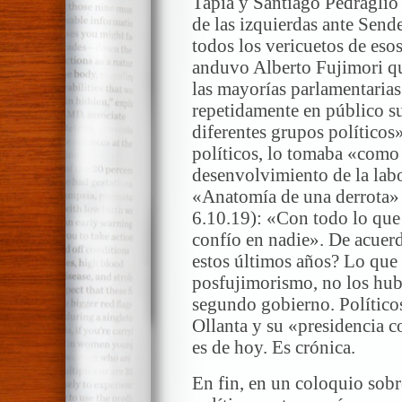
Tapia y Santiago Pedraglio 
de las izquierdas ante Send
todos los vericuetos de eso
anduvo Alberto Fujimori q
las mayorías parlamentarias
repetidamente en público su
diferentes grupos políticos
políticos, lo tomaba «com
desenvolvimiento de la lab
«Anatomía de una derrota» 
6.10.19): «Con todo lo que
confío en nadie». De acuerd
estos últimos años? Lo que s
posfujimorismo, no los hub
segundo gobierno. Político
Ollanta y su «presidencia 
es de hoy. Es crónica.
En fin, en un coloquio sobr