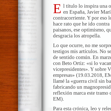
E
l título lo inspira una 
en España, Javier Marí
contracorriente. Y por eso l
hace rato que he ido contra
paisanos, ese optimismo, qu
desgracia los atropella.
Lo que ocurre, no me sorpre
testigos mis artículos. No s
de sentido común. En marzo
con Beto Ortiz: «si lo vaca
vicepresidentes». Y sobre V
empresas» (19.03.2018, EM
llamé la «guerra civil sin ba
fabricando un magnopreside
reflexión marca este tramo 
EM).
Para esta crónica, leo y re