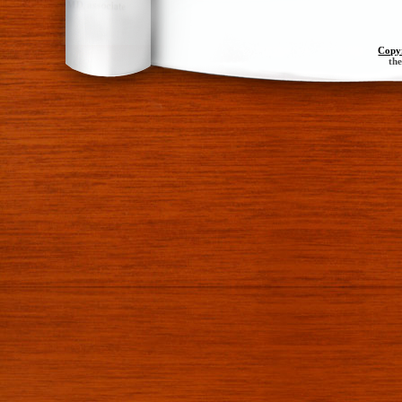
Copy
th