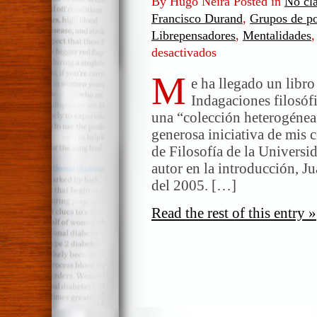
By Hugo Neira Posted in
No cla
Francisco Durand
,
Grupos de p
Librepensadores
,
Mentalidades
desactivados
en
OTREDAD
M
andina
e ha llegado un libro
y
Indagaciones filosófi
reflexiones
una “colección heterogénea
de
generosa iniciativa de mis
Juan
de Filosofía de la Universi
Abugattás
autor en la introducción, J
del 2005. […]
Read the rest of this entry »