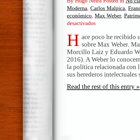
By Hugo Neira Posted in
No cla
Moderna
,
Carlos Malpica
,
Fran
económico
,
Max Weber
,
Patrim
desactivados
en
Weber,
H
Iberoamérica
ace poco he recibido 
y
sobre Max Weber. Max
el
Morcillo Laiz y Eduardo We
patrimonialismo
2016). A Weber lo conocemo
la política relacionada con l
sus herederos intelectuales 
Read the rest of this entry »