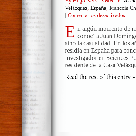
By Hugo Neira Posted in
No cla
Velázquez
,
España
,
François Ch
|
Comentarios desactivados
en
Conve
E
con
n algún momento de mi
Juan
conocí a Juan Domingo
Domin
sino la casualidad. En los 
Perón
residía en España para conc
(2/4)
investigador en Sciences Pol
residente de la Casa Velázq
Read the rest of this entry »