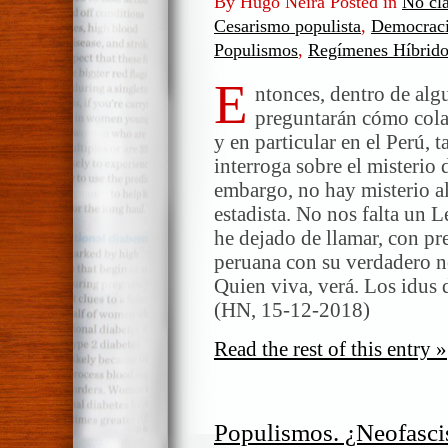
By Hugo Neira Posted in
No cla
Cesarismo populista
,
Democracia
Populismos
,
Regímenes Híbrido
E
ntonces, dentro de alg
preguntarán cómo colap
y en particular en el Perú, 
interroga sobre el misterio d
embargo, no hay misterio al
estadista. No nos falta un 
he dejado de llamar, con pr
peruana con su verdadero n
Quien viva, verá. Los idus
(HN, 15-12-2018)
Read the rest of this entry »
Populismos. ¿Neofasci