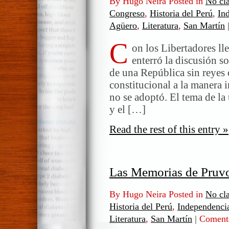
By Hugo Neira Posted in
No cla
Congreso
,
Historia del Perú
,
In
Agüero
,
Literatura
,
San Martín
C
on los Libertadores ll
enterró la discusión s
de una República sin reyes
constitucional a la manera i
no se adoptó. El tema de la
y el […]
Read the rest of this entry »
Las Memorias de Pruvo
By Hugo Neira Posted in
No cla
Historia del Perú
,
Independenci
Literatura
,
San Martín
|
Comenta