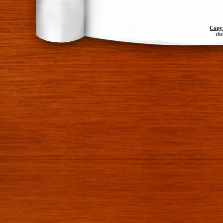
Copy
th