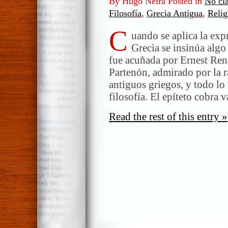
By Hugo Neira Posted in
No cla
Filosofía
,
Grecia Antigua
,
Relig
C
uando se aplica la exp
Grecia se insinúa algo
fue acuñada por Ernest Rená
Partenón, admirado por la 
antiguos griegos, y todo lo 
filosofía. El epíteto cobra
Read the rest of this entry »