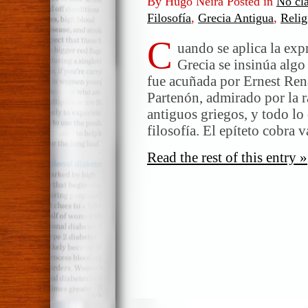
By Hugo Neira Posted in
No cla
Filosofía
,
Grecia Antigua
,
Relig
C
uando se aplica la exp
Grecia se insinúa algo
fue acuñada por Ernest Rená
Partenón, admirado por la 
antiguos griegos, y todo lo 
filosofía. El epíteto cobra
Read the rest of this entry »