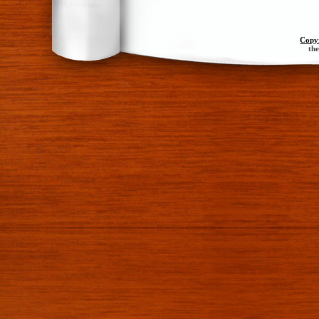
Copy
th