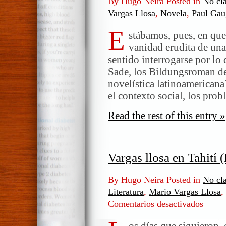
By Hugo Neira Posted in
No cla
Vargas Llosa
,
Novela
,
Paul Gau
E
stábamos, pues, en que
vanidad erudita de una
sentido interrogarse por lo
Sade, los Bildungsroman de 
novelística latinoamericana
el contexto social, los pro
Read the rest of this entry »
Vargas llosa en Tahití (
By Hugo Neira Posted in
No cla
Literatura
,
Mario Vargas Llosa
,
Comentarios desactivados
en
Vargas
llosa
os días que siguieron,