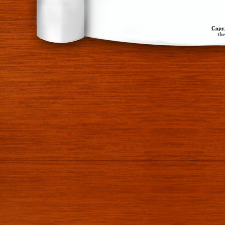
Copy
th