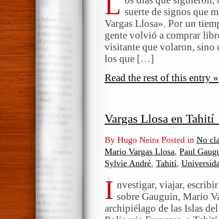
L
en
suerte de signos que m
Tahití
Vargas Llosa». Por un tiem
(II)
gente volvió a comprar libro
visitante que volaron, sino
los que […]
Read the rest of this entry »
Vargas Llosa en Tahití
By Hugo Neira Posted in
No cla
Mario Vargas Llosa
,
Paul Gaug
Sylvie André
,
Tahití
,
Universid
I
nvestigar, viajar, escribi
sobre Gauguin, Mario Var
archipiélago de las Islas d