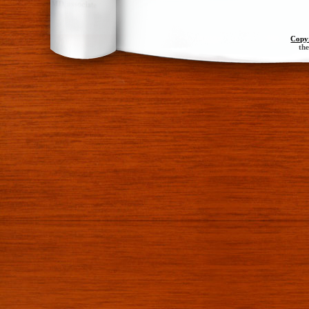
Copy
th