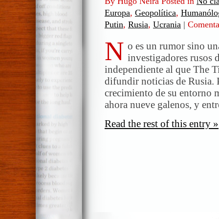
By Hugo Neira Posted in
No cla
Europa
,
Geopolítica
,
Humanólo
Putin
,
Rusia
,
Ucrania
|
Comentar
N
o es un rumor sino un
investigadores rusos d
independiente al que The Ti
difundir noticias de Rusia. 
crecimiento de su entorno 
ahora nueve galenos, y ent
Read the rest of this entry »