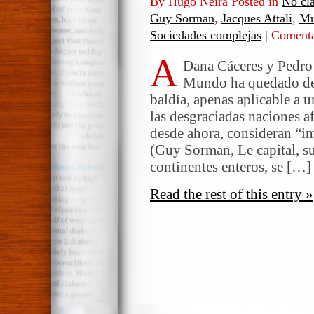
By Hugo Neira Posted in
No cla
Guy Sorman
,
Jacques Attali
,
Mu
Sociedades complejas
|
Comenta
A
Dana Cáceres y Pedro
Mundo ha quedado desp
baldía, apenas aplicable a 
las desgraciadas naciones a
desde ahora, consideran “im
(Guy Sorman, Le capital, sui
continentes enteros, se […]
Read the rest of this entry »