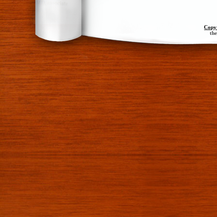
Copy
th