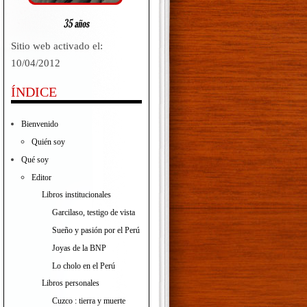
Sitio web activado el:
10/04/2012
ÍNDICE
Bienvenido
Quién soy
Qué soy
Editor
Libros institucionales
Garcilaso, testigo de vista
Sueño y pasión por el Perú
Joyas de la BNP
Lo cholo en el Perú
Libros personales
Cuzco : tierra y muerte