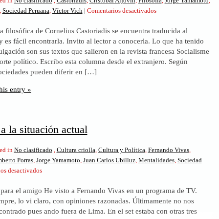
ed in
No clasificado
,
Castoriadis
,
Cristóbal Aljovín
,
Filosofía
,
Jorge Yamamoto
,
en
,
Sociedad Peruana
,
Víctor Vich
|
Comentarios desactivados
Algo
a filosófica de Cornelius Castoriadis se encuentra traducida al
de
y es fácil encontrarla. Invito al lector a conocerla. Lo que ha tenido
Castoriadis
lgación son sus textos que salieron en la revista francesa Socialisme
nos
orte político. Escribo esta columna desde el extranjero. Según
vendría
sociedades pueden diferir en […]
bien
his entry »
 la situación actual
ed in
No clasificado
,
Cultura criolla
,
Cultura y Política
,
Fernando Vivas
,
berto Porras
,
Jorge Yamamoto
,
Juan Carlos Ubilluz
,
Mentalidades
,
Sociedad
en
os desactivados
Una
 para el amigo He visto a Fernando Vivas en un programa de TV.
mirada
pre, lo vi claro, con opiniones razonadas. Últimamente no nos
a
ontrado pues ando fuera de Lima. En el set estaba con otras tres
la