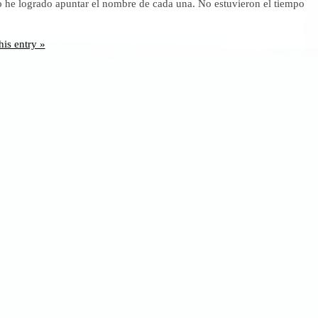
o he logrado apuntar el nombre de cada una. No estuvieron el tiempo
situación
actual
his entry »