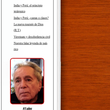
India y Perú: el principio
jerárquico
India y Perú: ¿castas o clases?
La nueva tournée de Dios
(R.T.)
Virreinato y desobediencia civil
Nuestra falaz leyenda de país
rico