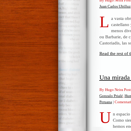
By Hugo Neira Post
Juan Carlos Ubilluz
L
a vasta obr
castellano 
menos divu
ou Barbarie, de c
Castoriadis, las 
Read the rest of t
Una mirada a
By Hugo Neira Post
Gonzalo Prialé
,
Hum
Peruana
|
Comentari
U
n espacio
Como siem
hemos enc