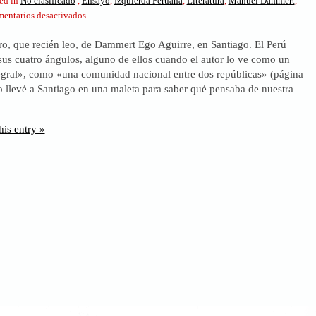
ed in
No clasificado
,
Ensayo
,
Izquierda Peruana
,
Literatura
,
Manuel Dammert
,
en
entarios desactivados
«Perú
bro, que recién leo, de Dammert Ego Aguirre, en Santiago. El Perú
Integral
 sus cuatro ángulos, alguno de ellos cuando el autor lo ve como un
Bicentenario»
egral», como «una comunidad nacional entre dos repúblicas» (página
lo llevé a Santiago en una maleta para saber qué pensaba de nuestra
his entry »