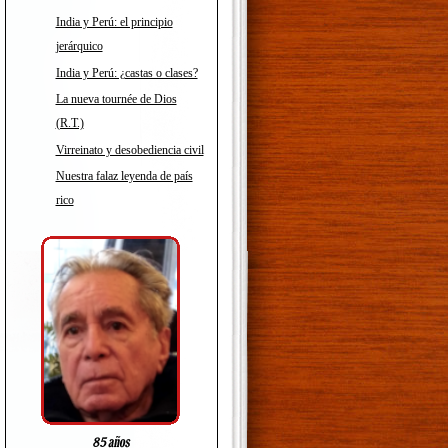
India y Perú: el principio
jerárquico
India y Perú: ¿castas o clases?
La nueva tournée de Dios
(R.T.)
Virreinato y desobediencia civil
Nuestra falaz leyenda de país
rico