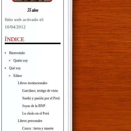
Sitio web activado el:
10/04/2012
ÍNDICE
Bienvenido
Quién soy
Qué soy
Editor
Libros institucionales
Garcilaso, testigo de vista
Sueño y pasión por el Perú
Joyas de la BNP
Lo cholo en el Perú
Libros personales
Cuzco : tierra y muerte