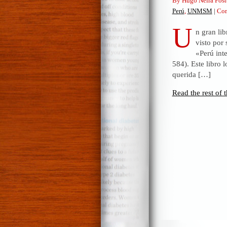
By Hugo Neira Post
Perú
,
UNMSM
|
Com
U
n gran li
visto por
«Perú int
584). Este libro 
querida […]
Read the rest of t