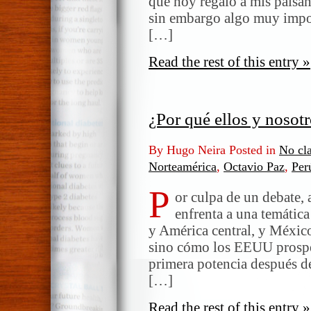
que hoy regalo a mis paisan
Paz
sin embargo algo muy impor
[…]
Read the rest of this entry »
¿Por qué ellos y nosot
By Hugo Neira Posted in
No cla
Norteamérica
,
Octavio Paz
,
Per
P
or culpa de un debate, 
enfrenta a una temátic
y América central, y Méxic
sino cómo los EEUU prosper
primera potencia después d
[…]
Read the rest of this entry »