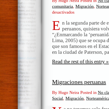
By Hugo Neira Posted in
No cla
comunitaria
,
Migración
,
Nortea
desactivados
en
La
E
‘Peruvian
n la segunda parte de 
Parade’
peruanos, quisiera volv
de
“¿Enmarcando la ‘peruanid
Paterson,
Lima, 2005) que se ocupa de
Nueva
que son famosos en el Esta
Jersey
en la ciudad de Paterson, p
Read the rest of this entry »
Migraciones peruanas
By Hugo Neira Posted in
No cla
Social
,
Migración
,
Norteaméric
a no tenemos solo front