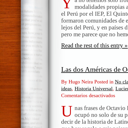
Y
modalidades propias a
el Perú por el IEP, El Quin
formaron comunidades de em
lejos del Perú, y en países 
pero me parece que no hem
Read the rest of this entry »
Las dos Américas de O
By Hugo Neira Posted in
No cla
ideas
,
Historia Universal
,
Lucie
Comentarios desactivados
en
Las
U
dos
nas frases de Octavio
América
ocupó no solo de su p
de
decir de la historia de Lat
Octavio