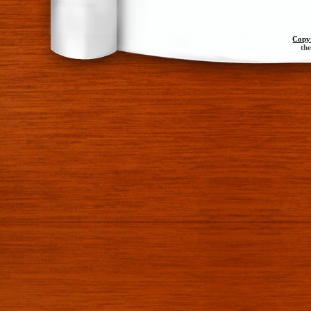
Copy
th