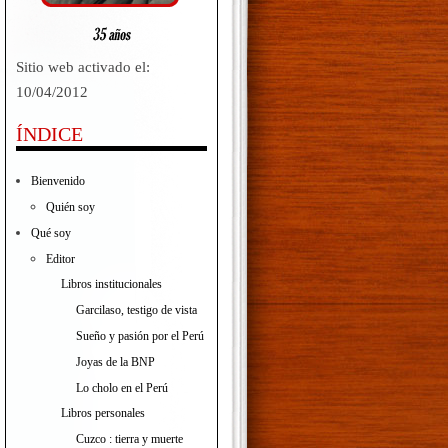
Sitio web activado el:
10/04/2012
ÍNDICE
Bienvenido
Quién soy
Qué soy
Editor
Libros institucionales
Garcilaso, testigo de vista
Sueño y pasión por el Perú
Joyas de la BNP
Lo cholo en el Perú
Libros personales
Cuzco : tierra y muerte