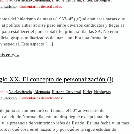
ed in
No clasificado
,
Alemania
,
Historia Universal
,
Hitler
,
Ideologías
,
en
talitarismo
|
Comentarios desactivados
Política
ntos del hitlerismo de masas (1933–45) ¿Qué eran esas masas que
y
 al político Hitler abrirse paso entre diversos candidatos y llegar al
siglo
 para establecer el poder total? En primera fila, las SA. No eran
XX.
licia, grupos militarizados del nazismo. Era una forma de
El
y especial. Este aspecto […]
concepto
de
his entry »
personalización
(II)
iglo XX. El concepto de personalización (I)
ed in
No clasificado
,
Alemania
,
Historia Universal
,
Hitler
,
Ideologías
,
en
talitarismo
|
Comentarios desactivados
Política
 de junio se conmemoró en Francia el 80° aniversario del
y
 aliado de Normandía, con un despliegue excepcional de
siglo
s y la presencia de veinticinco jefes de Estado. Es una fecha y un mes
XX.
cordar qué cosa es el nazismo y por qué se le sigue estudiando.
El