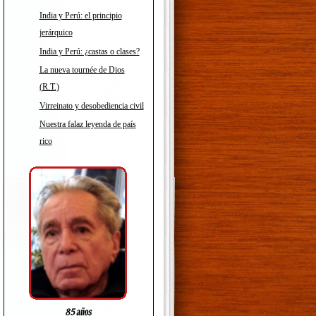
India y Perú: el principio
jerárquico
India y Perú: ¿castas o clases?
La nueva tournée de Dios
(R.T.)
Virreinato y desobediencia civil
Nuestra falaz leyenda de país
rico