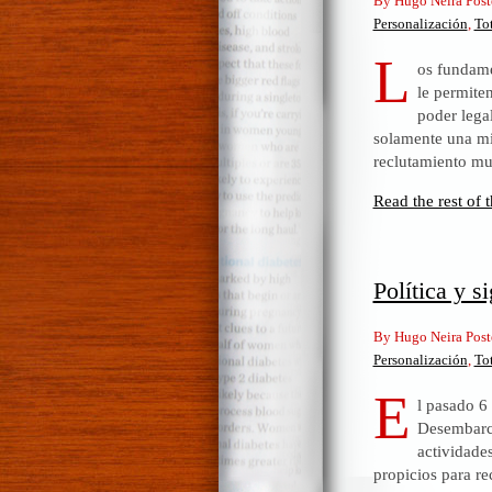
By Hugo Neira Post
Personalización
,
To
L
os fundame
le permiten
poder legal
solamente una mi
reclutamiento mu
Read the rest of t
Política y s
By Hugo Neira Post
Personalización
,
To
E
l pasado 6
Desembarco
actividade
propicios para re