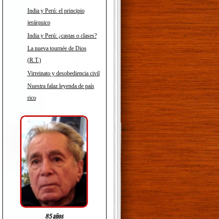
India y Perú: el principio
jerárquico
India y Perú: ¿castas o clases?
La nueva tournée de Dios
(R.T.)
Virreinato y desobediencia civil
Nuestra falaz leyenda de país
rico