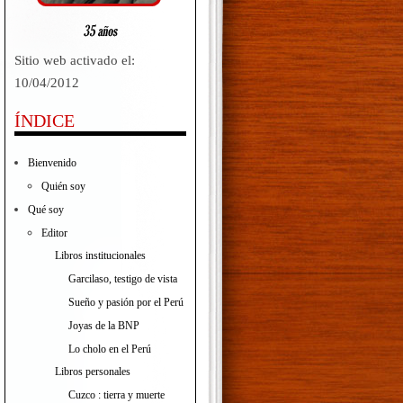
Sitio web activado el:
10/04/2012
ÍNDICE
Bienvenido
Quién soy
Qué soy
Editor
Libros institucionales
Garcilaso, testigo de vista
Sueño y pasión por el Perú
Joyas de la BNP
Lo cholo en el Perú
Libros personales
Cuzco : tierra y muerte