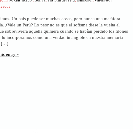
ed in
No clasificado
,
Bolívar
,
Historia del Perú
,
Raimondi
,
Virreinato
|
en
ivados
Nuestra
uimos. Un país puede ser muchas cosas, pero nunca una metáfora
falaz
a. ¿Vale un Perú? Lo peor no es que el sofisma diese la vuelta al
leyenda
e sobreviviera aquella quimera cuando se habían perdido los filones
de
ue lo incorporamos como una verdad intangible en nuestra memoria
país
o […]
rico
his entry »