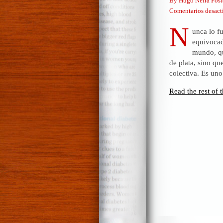
By Hugo Neira Post
Comentarios desact
N
unca lo f
equivocad
mundo, qu
de plata, sino q
colectiva. Es un
Read the rest of t